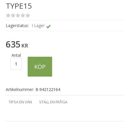
TYPE15
Lagerstatus:
I Lager
635
KR
Antal
KÖP
Artikelnummer:
8-942122164
TIPSA EN VÄN
STÄLL EN FRÅGA