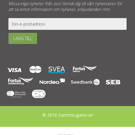
Missa inga nyheter från oss! Anmäl dig till vårt nyhetsbrev för
att ta emot information om nyheter, erbjudanden mm.
LÄGG TILL
© 2018 Dammsugaren.se