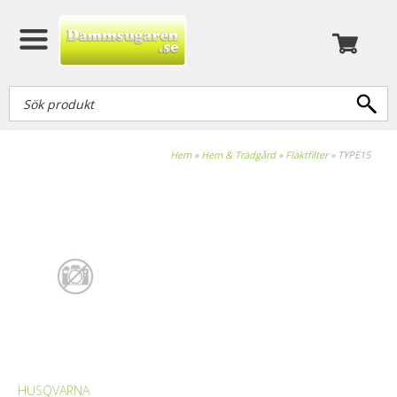
Hem
»
Hem & Trädgård
»
Fläktfilter
»
TYPE15
HUSQVARNA