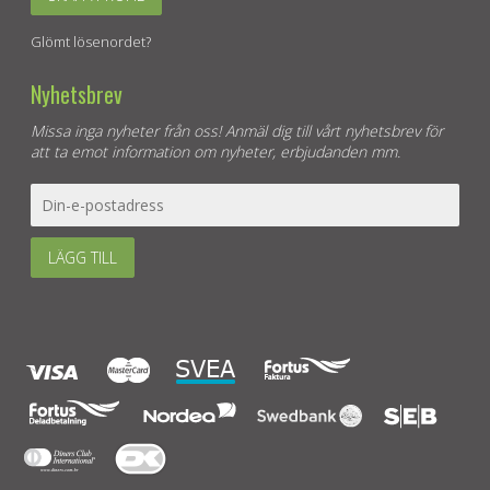
Glömt lösenordet?
Nyhetsbrev
Missa inga nyheter från oss! Anmäl dig till vårt nyhetsbrev för
att ta emot information om nyheter, erbjudanden mm.
LÄGG TILL