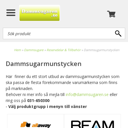
Hem
»
Dammsugare
»
Reservdelar & Tillbehör
»
Dammsugarmunstycken
Dammsugarmunstycken
Här finner du ett stort utbud av dammsugarmunstycken som
ska passa de flesta förekommande varumärkerna som finns
på marknaden.
Behöver ni mer info så mejla till
info@dammsugaren.se
eller
ring oss på
031-650300
Välj produktgrupp i menyn till vänster
-