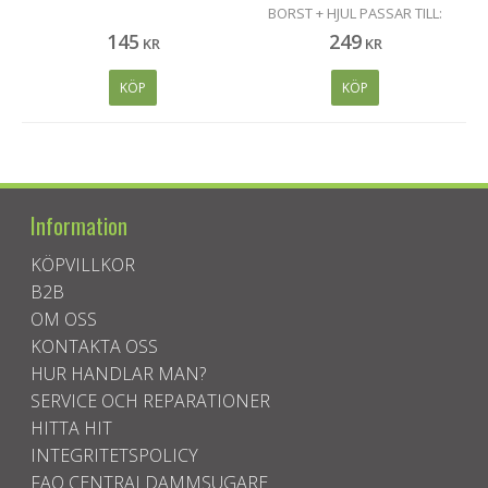
BORST + HJUL PASSAR TILL:
ALLAWAY CANVAC HUSKY
145
249
KR
KR
BEAM ELECTROLUX. GHIBLI
AS5. VOLTA. HUGIN. NILFISK.
KÖP
KÖP
SORMA. TASKI. MED BORST
OCH HJUL. BREDD 30 CM.
SVART
Information
KÖPVILLKOR
B2B
OM OSS
KONTAKTA OSS
HUR HANDLAR MAN?
SERVICE OCH REPARATIONER
HITTA HIT
INTEGRITETSPOLICY
FAQ CENTRALDAMMSUGARE