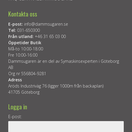
Kontakta oss
E-post:
info@dammsugaren.se
Tel:
031-650300
Från utland:
+46 31 65 03 00
Öppetider Butik
Må-to 10:00-18:00
Fre 10:00-16:00
Dammsugaren är en del av Symaskinsexperten i Göteborg
AB
Org nr 556804-9281
Adress
Aröds Industriväg 76 (ligger 1000m från backaplan)
41705 Göteborg
Logga in
E-post: