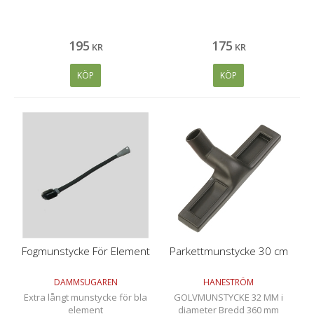
195
175
KR
KR
KÖP
KÖP
Fogmunstycke För Element
Parkettmunstycke 30 cm
DAMMSUGAREN
HANESTRÖM
Extra långt munstycke för bla
GOLVMUNSTYCKE 32 MM i
element
diameter Bredd 360 mm