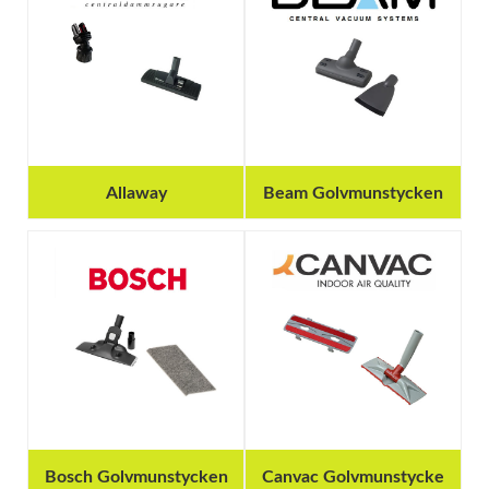
Allaway
Beam Golvmunstycken
Bosch Golvmunstycken
Canvac Golvmunstycke