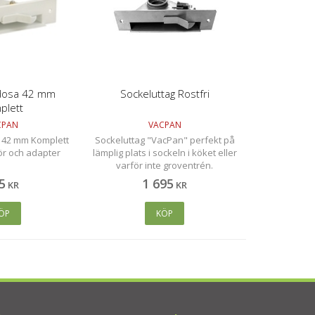
dosa 42 mm
Sockeluttag Rostfri
plett
CPAN
VACPAN
 42 mm Komplett
Sockeluttag "VacPan" perfekt på
ör och adapter
lämplig plats i sockeln i köket eller
varför inte groventrén.
Monteringsbeskrivning medföljer
5
1 695
KR
KR
ÖP
KÖP