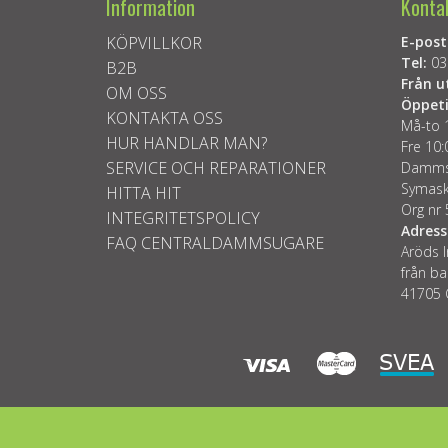
Information
Konta
KÖPVILLKOR
E-post
Tel:
03
B2B
Från u
OM OSS
Öppeti
KONTAKTA OSS
Må-to 
HUR HANDLAR MAN?
Fre 10:
SERVICE OCH REPARATIONER
Dammsu
Symask
HITTA HIT
Org nr
INTEGRITETSPOLICY
Adress
FAQ CENTRALDAMMSUGARE
Aröds I
från ba
41705 