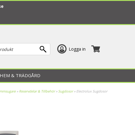
se
Logga in
HEM & TRÄDGÅRD
ammsugare
»
Reservdelar & Tillbehör
»
Sugdosor
»
Electrolux Sugdosor