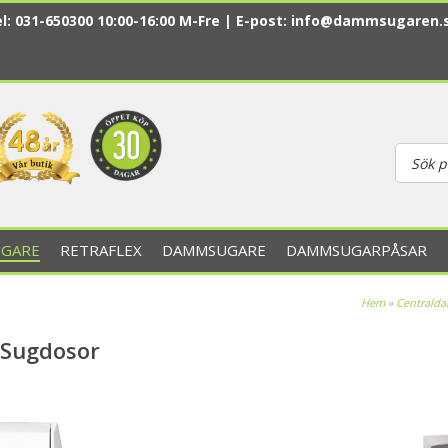
l: 031-650300 10:00-16:00 M-Fre | E-post:
info@dammsugaren.
GARE
RETRAFLEX
DAMMSUGARE
DAMMSUGARPÅSAR
Hem
»
Centrald
 Sugdosor