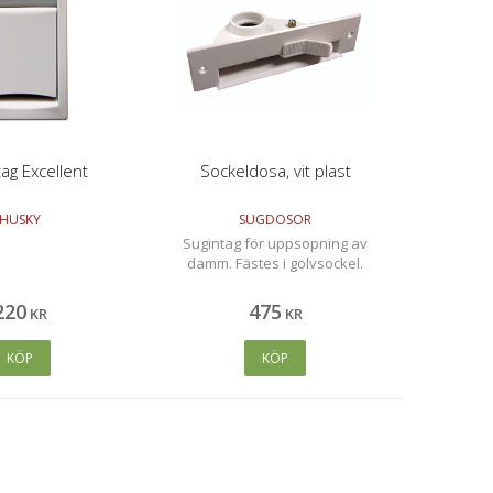
ag Excellent
Sockeldosa, vit plast
HUSKY
SUGDOSOR
Sugintag för uppsopning av
damm. Fästes i golvsockel.
220
475
KR
KR
KÖP
KÖP