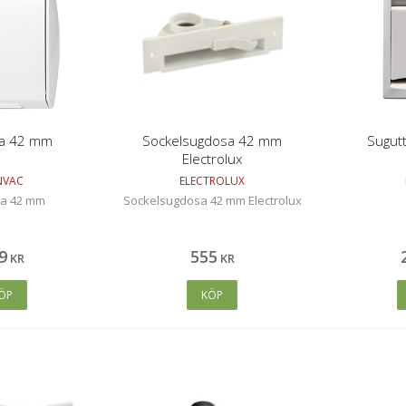
a 42 mm
Sockelsugdosa 42 mm
Sugutt
Electrolux
NVAC
ELECTROLUX
a 42 mm
Sockelsugdosa 42 mm Electrolux
9
555
KR
KR
ÖP
KÖP