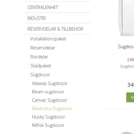
CENTRALENHET
INDUSTRI
RESERVDELAR & TILLBEHÖR
Installationspaket
Sugdos
Reservdelar
Rördelar
CA
Städpaket
Sugdos
Sugdosor
Allaway Sugdosor
34
Beam sugdosor
K
Canvac Sugdosor
Electrolux Sugdosor
Husky Sugdosor
Nilfisk Sugdosor