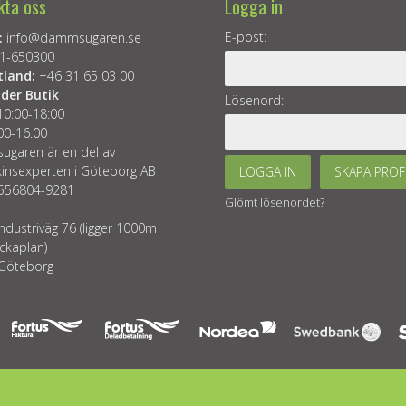
kta oss
Logga in
E-post:
:
info@dammsugaren.se
1-650300
tland:
+46 31 65 03 00
der Butik
Lösenord:
10:00-18:00
00-16:00
garen är en del av
insexperten i Göteborg AB
LOGGA IN
SKAPA PROF
 556804-9281
Glömt lösenordet?
ndustriväg 76 (ligger 1000m
ckaplan)
Göteborg