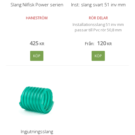
Slang Nilfisk Power serien
Inst: slang svart 51 inv mm
HANESTRÖM
RÖR DELAR
Installationsslang 51 inv mm
passar till Pvc rör 50,8 mm
425
120
Från:
KR
KR
KÖP
KÖP
Ingjutningsslang