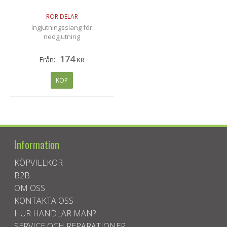
RÖR DELAR
Ingjutningsslang för
nedgjutning
174
Från:
KR
KÖP
Information
KÖPVILLKOR
B2B
OM OSS
KONTAKTA OSS
HUR HANDLAR MAN?
SERVICE OCH REPARATIONER