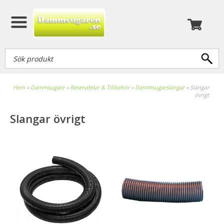
Hem
»
Dammsugare
»
Reservdelar & Tillbehör
»
Dammsugarslangar
»
Slangar
övrigt
Slangar övrigt