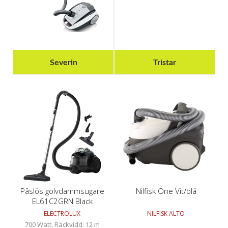
Severin
Tristar
Påslös golvdammsugare
Nilfisk One Vit/blå
EL61C2GRN Black
ELECTROLUX
NILFISK ALTO
700 Watt, Räckvidd: 12 m