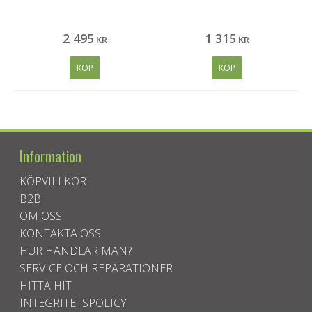
2 495
1 315
KR
KR
KÖP
KÖP
Information
KÖPVILLKOR
B2B
OM OSS
KONTAKTA OSS
HUR HANDLAR MAN?
SERVICE OCH REPARATIONER
HITTA HIT
INTEGRITETSPOLICY