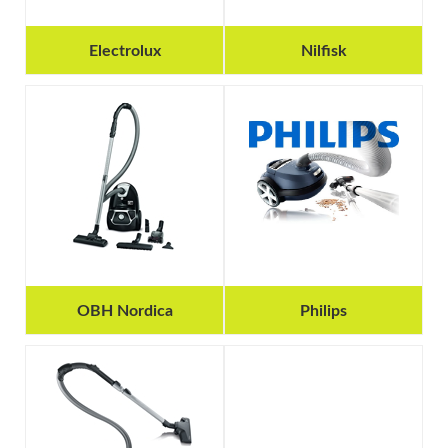
Electrolux
Nilfisk
OBH Nordica
Philips