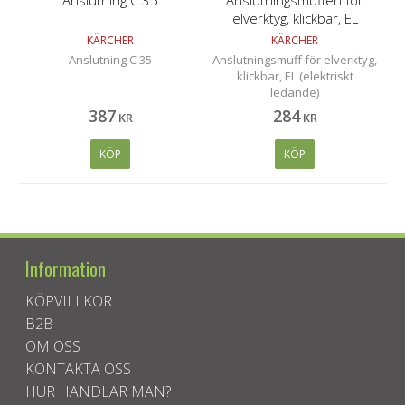
elverktyg, klickbar, EL
(elektriskt ledande)
KÄRCHER
KÄRCHER
Anslutning C 35
Anslutningsmuff för elverktyg,
klickbar, EL (elektriskt
ledande)
387
284
KR
KR
KÖP
KÖP
Information
KÖPVILLKOR
B2B
OM OSS
KONTAKTA OSS
HUR HANDLAR MAN?