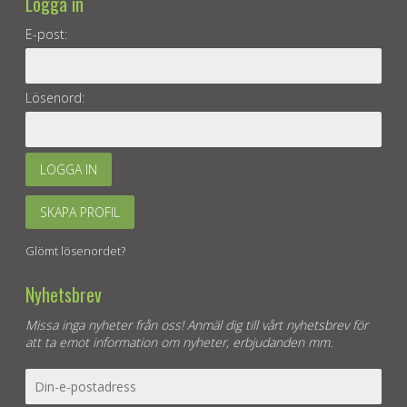
Logga in
E-post:
Lösenord:
LOGGA IN
SKAPA PROFIL
Glömt lösenordet?
Nyhetsbrev
Missa inga nyheter från oss! Anmäl dig till vårt nyhetsbrev för
att ta emot information om nyheter, erbjudanden mm.