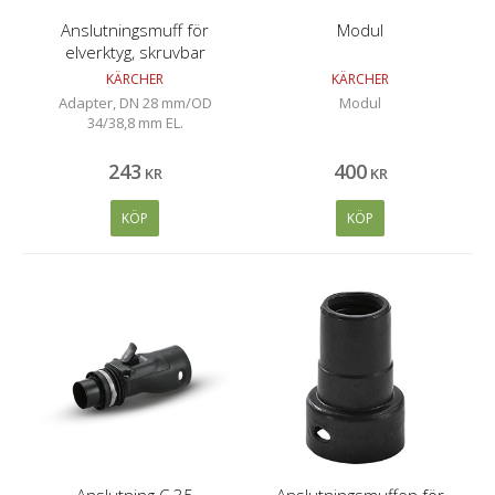
Anslutningsmuff för
Modul
elverktyg, skruvbar
KÄRCHER
KÄRCHER
Adapter, DN 28 mm/OD
Modul
34/38,8 mm EL.
243
400
KR
KR
KÖP
KÖP
Anslutning C 35
Anslutningsmuffen för