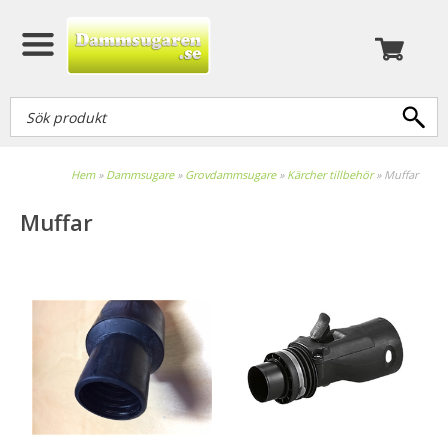
Hem
»
Dammsugare
»
Grovdammsugare
»
Kärcher tillbehör
»
Muffar
Muffar