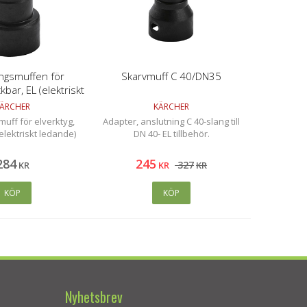
ingsmuffen för
Skarvmuff C 40/DN35
ckbar, EL (elektriskt
edande)
ÄRCHER
KÄRCHER
uff för elverktyg,
Adapter, anslutning C 40-slang till
(elektriskt ledande)
DN 40- EL tillbehör.
284
245
327
KR
KR
KR
KÖP
KÖP
Nyhetsbrev