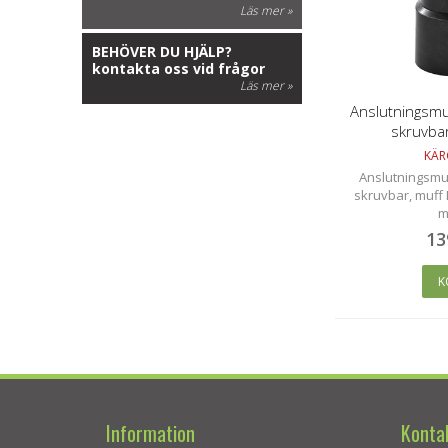
Läs mer »
BEHÖVER DU HJÄLP?
kontakta oss vid frågor
Läs mer »
Anslutningsmuf
skruvbar
KÄR
Anslutningsmuf
skruvbar, muff
m
13
K
Information
Konta