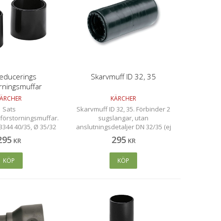
educerings
Skarvmuff ID 32, 35
orningsmuffar
ÄRCHER
KÄRCHER
Sats
Skarvmuff ID 32, 35. Förbinder 2
förstorningsmuffar.
sugslangar, utan
B344 40/35, Ø 35/32
anslutningsdetaljer DN 32/35 (ej
nstycke), plast.
EBS 24, 28).
295
295
KR
KR
KÖP
KÖP