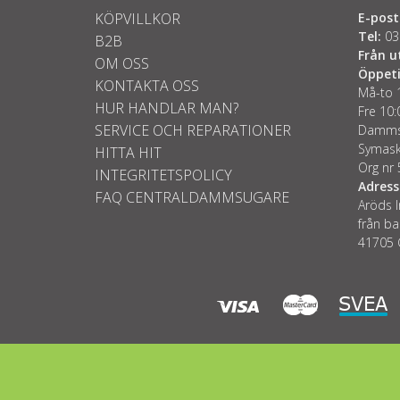
KÖPVILLKOR
E-post
Tel:
03
B2B
Från u
OM OSS
Öppeti
KONTAKTA OSS
Må-to 
HUR HANDLAR MAN?
Fre 10:
SERVICE OCH REPARATIONER
Dammsu
Symask
HITTA HIT
Org nr
INTEGRITETSPOLICY
Adress
FAQ CENTRALDAMMSUGARE
Aröds I
från ba
41705 