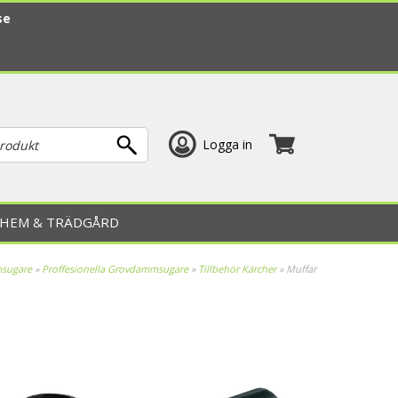
se
Logga in
HEM & TRÄDGÅRD
sugare
»
Proffesionella Grovdammsugare
»
Tillbehör Kärcher
»
Muffar