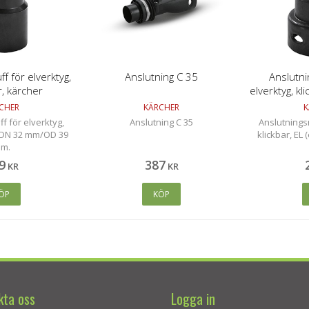
f för elverktyg,
Anslutning C 35
Anslutn
, kärcher
elverktyg, kli
l
CHER
KÄRCHER
K
f för elverktyg,
Anslutning C 35
Anslutningsm
 DN 32 mm/OD 39
klickbar, EL 
m.
9
387
KR
KR
ÖP
KÖP
kta oss
Logga in