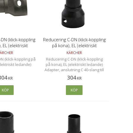
DN (klick-koppling
Reducering C-DN (klick-koppling
 EL (elektriskt
på kona), EL (elektriskt
edande)
ledande)
ÄRCHER
KÄRCHER
N (klick-koppling på
Reducering C-DN (klick-koppling
elektriskt ledande)
på kona), EL (elektriskt ledande)
Adapter, anslutning C 40-slang till
DN 35- EL tillbehör.
304
304
KR
KR
KÖP
KÖP