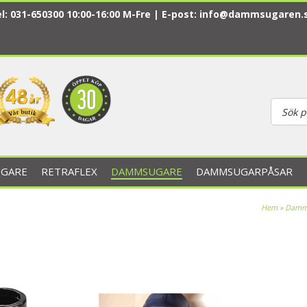
l: 031-650300 10:00-16:00 M-Fre | E-post:
info@dammsugaren.
GARE
RETRAFLEX
DAMMSUGARE
DAMMSUGARPÅSAR
Hem
»
Damm