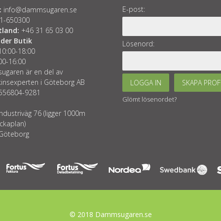
E-post:
:
info@dammsugaren.se
1-650300
tland:
+46 31 65 03 00
der Butik
Lösenord:
10:00-18:00
00-16:00
garen är en del av
insexperten i Göteborg AB
LOGGA IN
SKAPA PROF
 556804-9281
Glömt lösenordet?
ndustriväg 76 (ligger 1000m
ckaplan)
Göteborg
© 2018 Dammsugaren.se