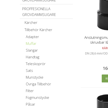
GROVDAMMSUGARE
PROFFESIONELLA
GROVDAMMSUGARE
Kärcher
Tillbehör Kärcher
Adapter
Anslutningsmuf
skruvbar 
Muffar
37/3
KÄR
Slangar
DN 28,6 mm/OD 
Handtag
Teleskoprör
16
Sats
Munstycke
K
Övriga Tillbehör
Filter
Fogmunstycke
Påsar