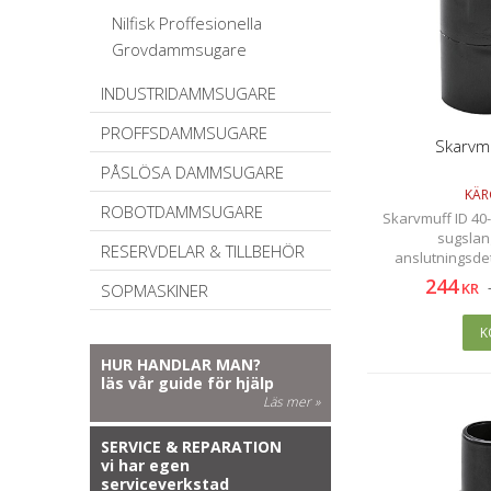
Nilfisk Proffesionella
Grovdammsugare
INDUSTRIDAMMSUGARE
PROFFSDAMMSUGARE
Skarvmu
PÅSLÖSA DAMMSUGARE
KÄR
ROBOTDAMMSUGARE
Skarvmuff ID 40-
sugslan
RESERVDELAR & TILLBEHÖR
anslutningsdeta
244
KR
SOPMASKINER
K
HUR HANDLAR MAN?
läs vår guide för hjälp
Läs mer »
SERVICE & REPARATION
vi har egen
serviceverkstad