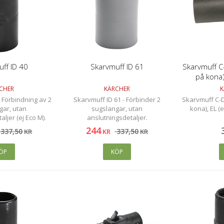
ff ID 40
Skarvmuff ID 61
Skarvmuff C-
på kona),
l
CHER
KÄRCHER
K
 Förbindning av 2
Skarvmuff ID 61 - Förbinder 2
Skarvmuff C-D
gar, utan
sugslangar, utan
kona), EL (
ljer (ej Eco M).
anslutningsdetaljer.
244
337
,
50
337
,
50
KR
KR
KR
ÖP
KÖP