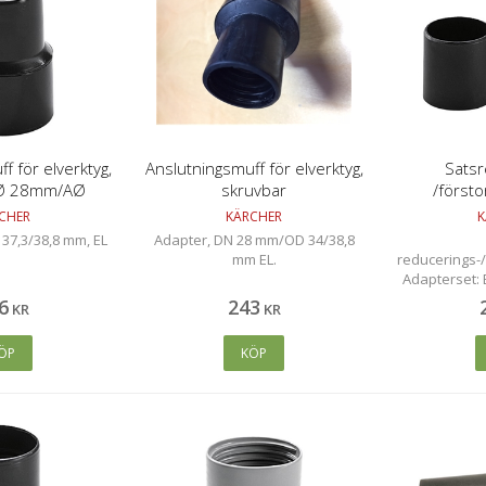
f för elverktyg,
Anslutningsmuff för elverktyg,
Satsr
IØ 28mm/AØ
skruvbar
/först
8,8mm
CHER
KÄRCHER
K
37,3/38,8 mm, EL
Adapter, DN 28 mm/OD 34/38,8
mm EL.
reducerings-/
Adapterset: 
(rör ->mu
6
243
KR
KR
ÖP
KÖP