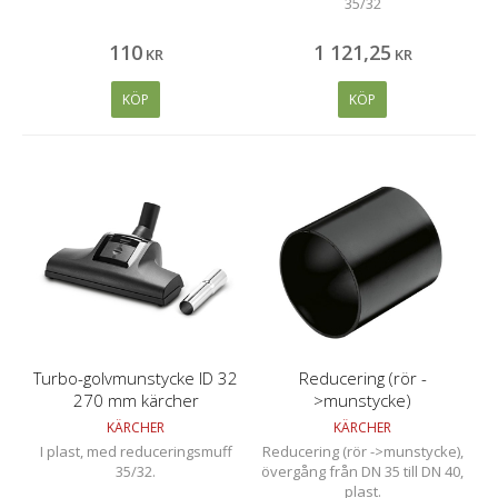
35/32
110
1 121
,
25
KR
KR
KÖP
KÖP
Turbo-golvmunstycke ID 32
Reducering (rör -
270 mm kärcher
>munstycke)
KÄRCHER
KÄRCHER
I plast, med reduceringsmuff
Reducering (rör ->munstycke),
35/32.
övergång från DN 35 till DN 40,
plast.