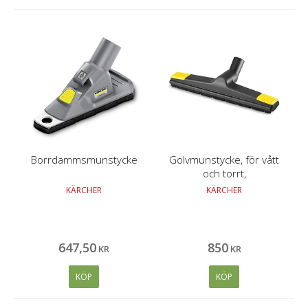
Borrdammsmunstycke
Golvmunstycke, för vått
och torrt,
KÄRCHER
KÄRCHER
647
,
50
850
KR
KR
KÖP
KÖP