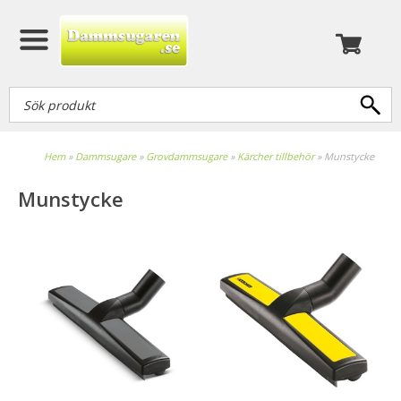
Hem
»
Dammsugare
»
Grovdammsugare
»
Kärcher tillbehör
»
Munstycke
Munstycke