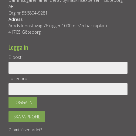
Dammsugaren är en del av Symaskinsexperten i Göteborg
AB
Org nr 556804-9281
Adress
Aröds Industriväg 76 (ligger 1000m från backaplan)
41705 Göteborg
Logga in
E-post:
Lösenord:
LOGGA IN
SKAPA PROFIL
Glömt lösenordet?