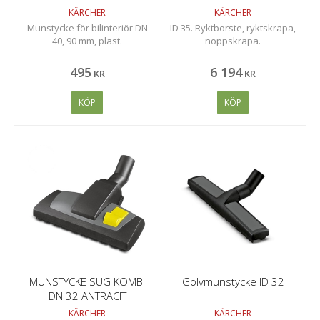
KÄRCHER
KÄRCHER
Munstycke för bilinteriör DN
ID 35. Ryktborste, ryktskrapa,
40, 90 mm, plast.
noppskrapa.
495
6 194
KR
KR
KÖP
KÖP
MUNSTYCKE SUG KOMBI
Golvmunstycke ID 32
DN 32 ANTRACIT
KÄRCHER
KÄRCHER