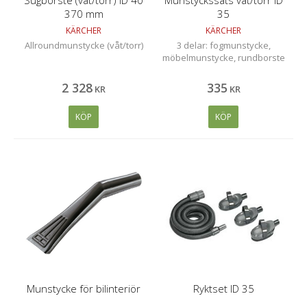
370 mm
35
KÄRCHER
KÄRCHER
Allroundmunstycke (våt/torr)
3 delar: fogmunstycke,
möbelmunstycke, rundborste
2 328
335
KR
KR
KÖP
KÖP
Munstycke för bilinteriör
Ryktset ID 35