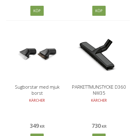
torr smuts via fotmanövrerad
brytare. För alla
KÖP
KÖP
universaldammsugare i
Kärchers Home & Garden-
sortiment.
Sugborstar med mjuk
PARKETTMUNSTYCKE D360
borst
NW35
KÄRCHER
KÄRCHER
349
730
KR
KR