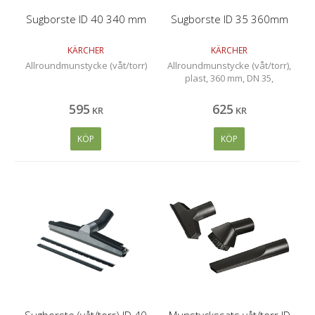
Sugborste ID 40 340 mm
Sugborste ID 35 360mm
KÄRCHER
KÄRCHER
Allroundmunstycke (våt/torr)
Allroundmunstycke (våt/torr),
plast, 360 mm, DN 35,
595
625
KR
KR
KÖP
KÖP
Sugborste (våt/torr) ID 40
Munstyckssats våt/torr ID