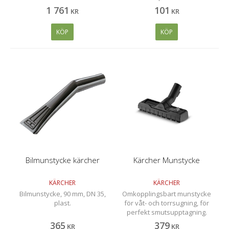
1 761
101
KR
KR
KÖP
KÖP
Bilmunstycke kärcher
Kärcher Munstycke
KÄRCHER
KÄRCHER
Bilmunstycke, 90 mm, DN 35,
Omkopplingsbart munstycke
plast.
för våt- och torrsugning, för
perfekt smutsupptagning.
Enkel anpassning till våt eller
365
379
KR
KR