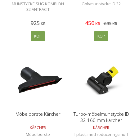
MUNSTYCKE SUG KOMBI DN
Golvmunstycke ID 32
32 ANTRACIT
925
450
695
KR
KR
KR
KÖP
KÖP
Möbelborste Kärcher
Turbo-möbelmunstycke ID
32 160 mm kärcher
KÄRCHER
KÄRCHER
Möbelborste
I plast, med reduceringsmuff