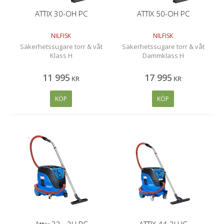
ATTIX 30-OH PC
ATTIX 50-OH PC
NILFISK
NILFISK
Säkerhetssugare torr & våt
Säkerhetssugare torr & våt
Klass H
Dammklass H
11 995
17 995
KR
KR
KÖP
KÖP
Attix 33 - 2H PC
ATTIX 44-2H IC