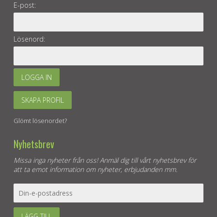
E-post:
Lösenord:
LOGGA IN
SKAPA PROFIL
Glömt lösenordet?
Nyhetsbrev
Missa inga nyheter från oss! Anmäl dig till vårt nyhetsbrev för
att ta emot information om nyheter, erbjudanden mm.
LÄGG TILL