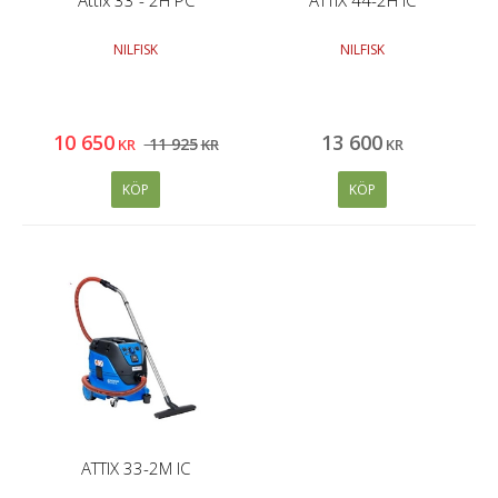
NILFISK
NILFISK
10 650
13 600
11 925
KR
KR
KR
KÖP
KÖP
ATTIX 33-2M IC