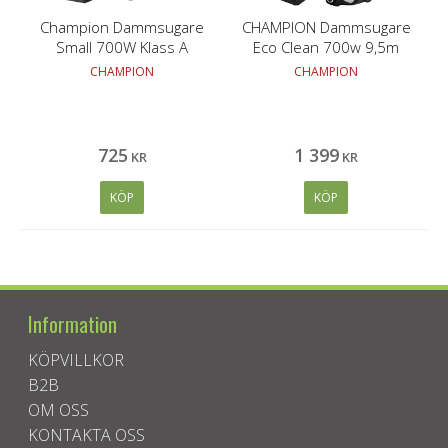
Champion Dammsugare
CHAMPION Dammsugare
Small 700W Klass A
Eco Clean 700w 9,5m
DS400 Mattsvart
CHAMPION
CHAMPION
725
1 399
KR
KR
KÖP
KÖP
Information
KÖPVILLKOR
B2B
OM OSS
KONTAKTA OSS