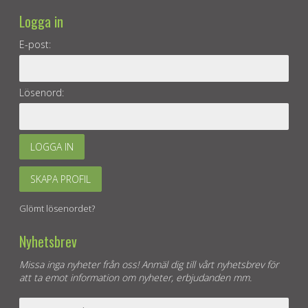
Logga in
E-post:
Lösenord:
LOGGA IN
SKAPA PROFIL
Glömt lösenordet?
Nyhetsbrev
Missa inga nyheter från oss! Anmäl dig till vårt nyhetsbrev för
att ta emot information om nyheter, erbjudanden mm.