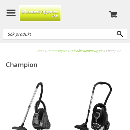
Hem
»
Dammsugare
»
Hushållsdammsugare
»
Champion
Champion