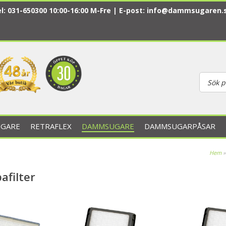
l: 031-650300 10:00-16:00 M-Fre | E-post:
info@dammsugaren.
GARE
RETRAFLEX
DAMMSUGARE
DAMMSUGARPÅSAR
Hem
afilter