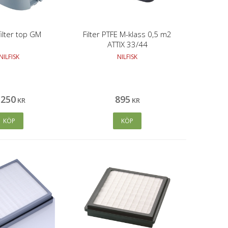
ilter top GM
Filter PTFE M-klass 0,5 m2
ATTIX 33/44
NILFISK
NILFISK
 250
895
KR
KR
KÖP
KÖP