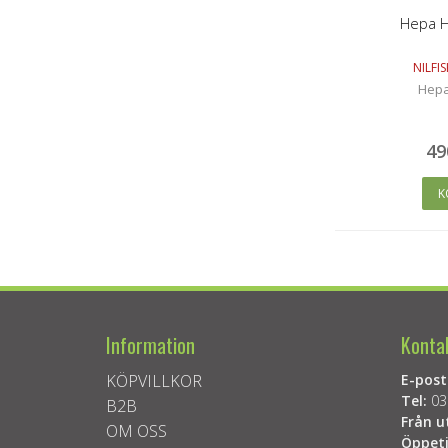
Hepa H
NILFI
Hepa 
49
K
Information
Konta
KÖPVILLKOR
E-post
Tel:
03
B2B
Från u
OM OSS
Öppeti