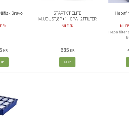
Nilfisk Bravo
STARTKIT ELITE
Hepafi
M.UDUST,8P+1HEPA+2FFILTER
FISK
NILFISK
NILF
Hepa filter
B
5
635
KR
KR
ÖP
KÖP