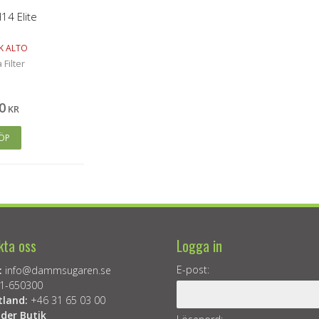
14 Elite
SK ALTO
Filter
0
KR
ÖP
kta oss
Logga in
E-post:
:
info@dammsugaren.se
1-650300
tland:
+46 31 65 03 00
der Butik