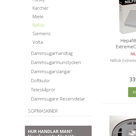
Kärcher
Miele
Nilfisk
Siemens
Hepafilt
Volta
ExtremeO
Dammsugarhandtag
NIL
Nilfisk Extrem
Dammsugarmunstycken
Dammsugarslangar
33
Doftkulor
Teleskåprör
K
Dammsugare Reservdelar
SOPMASKINER
HUR HANDLAR MAN?