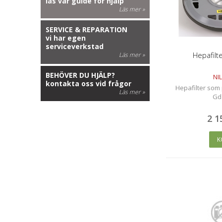
läs vår guide för hjälp
Läs mer »
SERVICE & REPARATION
vi har egen
serviceverkstad
Hepafilt
Läs mer »
BEHÖVER DU HJÄLP?
NIL
kontakta oss vid frågor
Hepafilter som p
Läs mer »
Gd
2 1
K