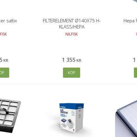
er saltix
FILTERELEMENT Ø140X75 H-
Hepa f
KLASS/HEPA
FISK
NILFISK
5
1 355
1
KR
KR
ÖP
KÖP