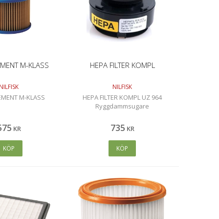
EMENT M-KLASS
HEPA FILTER KOMPL
NILFISK
NILFISK
LEMENT M-KLASS
HEPA FILTER KOMPL UZ 964
Ryggdammsugare
575
735
KR
KR
KÖP
KÖP