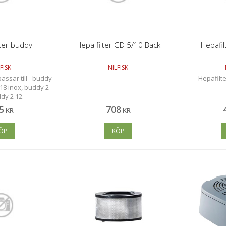
lter buddy
Hepa filter GD 5/10 Back
Hepafil
FISK
NILFISK
assar till - buddy
Hepafilter
 18 inox, buddy 2
dy 2 12.
5
708
KR
KR
ÖP
KÖP