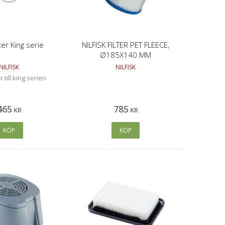
ter King serie
NILFISK FILTER PET FLEECE,
Ø185X140 MM
NILFISK
NILFISK
 till king serien
465
785
KR
KR
KÖP
KÖP