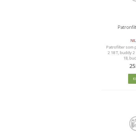
Patronfi
NIL
Patrofilter som p
2 18 T, buddy 2
18, bud
25
K