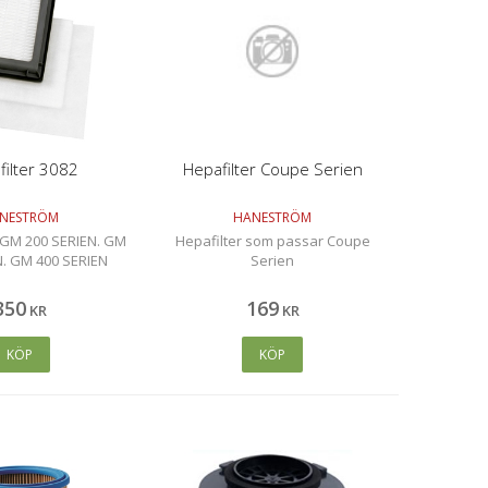
filter 3082
Hepafilter Coupe Serien
NESTRÖM
HANESTRÖM
 GM 200 SERIEN. GM
Hepafilter som passar Coupe
N. GM 400 SERIEN
Serien
350
169
KR
KR
KÖP
KÖP