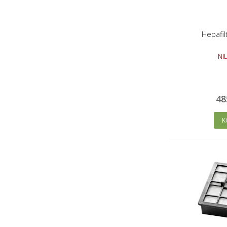
Hepafilt
NIL
48
K