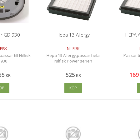
er GD 930
Hepa 13 Allergy
HEPA A
FISK
NILFISK
assar till Nilfisk
Hepa 13 Allergy,passar hela
Passar ti
 930
Nilfisk Power serien
55
525
169
KR
KR
ÖP
KÖP