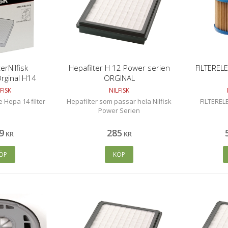
erNilfisk
Hepafilter H 12 Power serien
FILTEREL
rginal H14
ORGINAL
FISK
NILFISK
e Hepa 14 filter
Hepafilter som passar hela Nilfisk
FILTERE
Power Serien
9
285
KR
KR
ÖP
KÖP