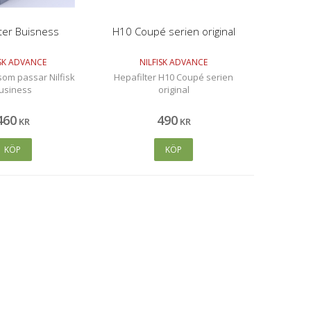
lter Buisness
H10 Coupé serien original
ISK ADVANCE
NILFISK ADVANCE
 som passar Nilfisk
Hepafilter H10 Coupé serien
usiness
original
460
490
KR
KR
KÖP
KÖP