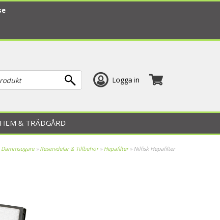
se
Logga in
HEM & TRÄDGÅRD
»
Dammsugare
»
Reservdelar & Tillbehör
»
Hepafilter
»
Nilfisk Hepafilter