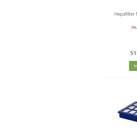
Hepafilter 
NIL
51
K