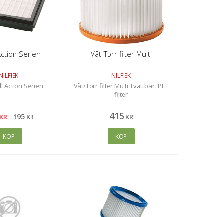
ction Serien
Våt-Torr filter Multi
NILFISK
NILFISK
ll Action Serien
Våt/Torr filter Multi Tvättbart PET
filter
415
195
KR
KR
KR
KÖP
KÖP