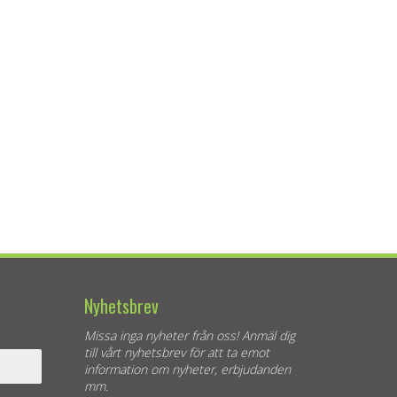
Nyhetsbrev
Missa inga nyheter från oss! Anmäl dig
till vårt nyhetsbrev för att ta emot
information om nyheter, erbjudanden
mm.