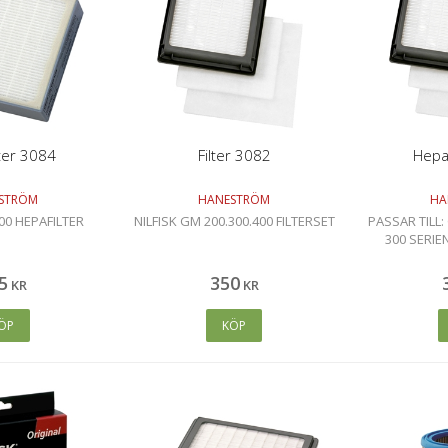
ter 3084
Filter 3082
Hepa
STRÖM
HANESTRÖM
HA
00 HEPAFILTER
NILFISK GM 200.300.400 FILTERSET
PASSAR TILL:
300 SERIE
5
350
KR
KR
ÖP
KÖP