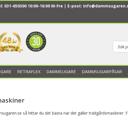
l: 031-650300 10:00-16:00 M-Fre | E-post:
info@dammsugaren.
GARE
RETRAFLEX
DAMMSUGARE
DAMMSUGARPÅSAR
askiner
ugaren.se så hittar du det bästa när det gäller trädgårdsmaskiner. 