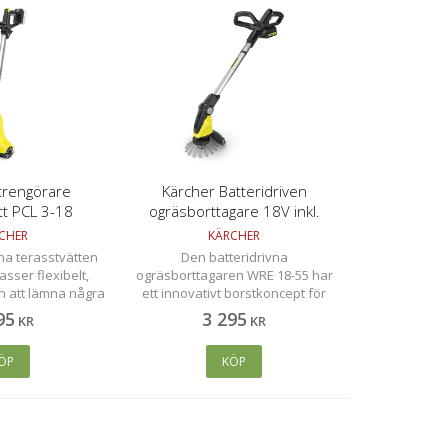
trengörare
Kärcher Batteridriven
tt PCL 3-18
ogräsborttagare 18V inkl.
batteri och laddare
CHER
KÄRCHER
na terasstvätten
Den batteridrivna
asser flexibelt,
ogräsborttagaren WRE 18-55 har
an att lämna några
ett innovativt borstkoncept för
re dess roterande
kraftfull borttagning av mossa och
95
3 295
KR
KR
ch integrerade
ogräs. Den är idealisk för stora
butionssystem.
ytor, kanter och sprickor. 1 st 18 V
ÖP
KÖP
/ 2.5 Ah batteri och laddare
medföljer.