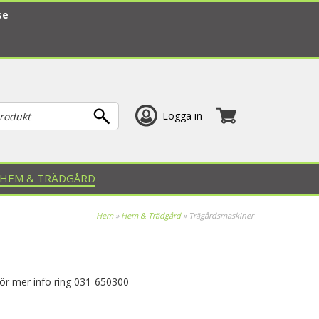
se
Logga in
HEM & TRÄDGÅRD
Hem
»
Hem & Trädgård
»
Trägårdsmaskiner
För mer info ring 031-650300