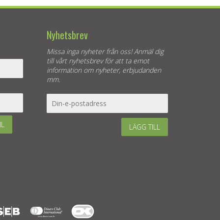
Nyhetsbrev
Missa inga nyheter från oss! Anmäl dig
till vårt nyhetsbrev för att ta emot
information om nyheter, erbjudanden
mm.
IL
LÄGG TILL