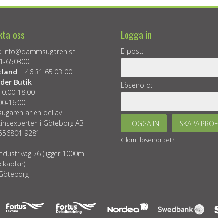
kta oss
Logga in
E-post:
:
info@dammsugaren.se
1-650300
tland:
+46 31 65 03 00
der Butik
Lösenord:
10:00-18:00
00-16:00
garen är en del av
insexperten i Göteborg AB
LOGGA IN
SKAPA PROF
 556804-9281
Glömt lösenordet?
ndustriväg 76 (ligger 1000m
ckaplan)
Göteborg