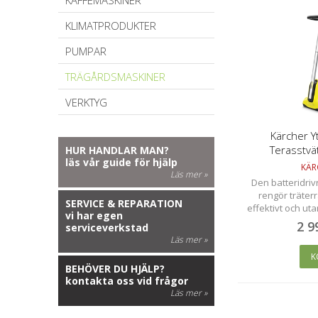
KAFFEMASKINER
KLIMATPRODUKTER
PUMPAR
TRÄGÅRDSMASKINER
VERKTYG
Kärcher Y
Terasstvä
HUR HANDLAR MAN?
läs vår guide för hjälp
KÄR
Läs mer »
Den batteridriv
rengör träterr
SERVICE & REPARATION
effektivt och ut
vi har egen
rester, tack va
2 9
serviceverkstad
rullborstar o
Läs mer »
vattendistri
K
BEHÖVER DU HJÄLP?
kontakta oss vid frågor
Läs mer »