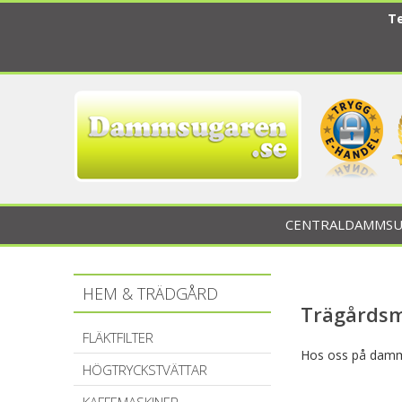
Te
CENTRALDAMMSU
HEM & TRÄDGÅRD
Trägårdsm
FLÄKTFILTER
Hos oss på damms
HÖGTRYCKSTVÄTTAR