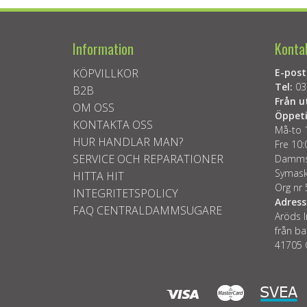
Information
Konta
KÖPVILLKOR
E-post
Tel:
03
B2B
Från u
OM OSS
Öppeti
KONTAKTA OSS
Må-to 
HUR HANDLAR MAN?
Fre 10:
SERVICE OCH REPARATIONER
Dammsu
Symask
HITTA HIT
Org nr
INTEGRITETSPOLICY
Adress
FAQ CENTRALDAMMSUGARE
Aröds I
från ba
41705 