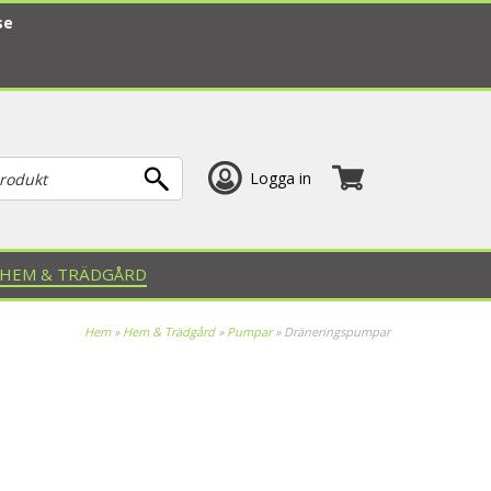
se
Logga in
HEM & TRÄDGÅRD
Hem
»
Hem & Trädgård
»
Pumpar
»
Dräneringspumpar