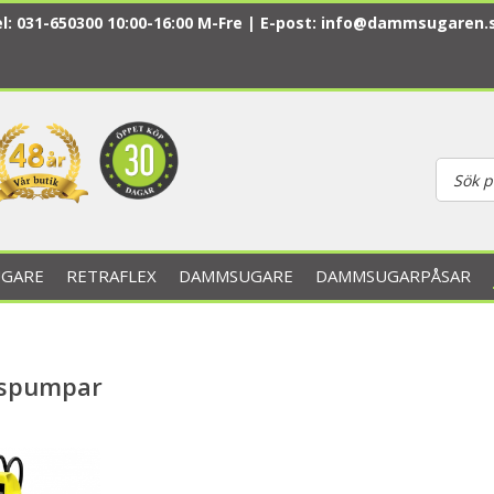
l: 031-650300 10:00-16:00 M-Fre | E-post:
info@dammsugaren.
GARE
RETRAFLEX
DAMMSUGARE
DAMMSUGARPÅSAR
gspumpar