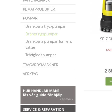
KAFFEMASKINER
KLIMATPRODUKTER
PUMPAR
Dränkbara tryckpumpar
Dräneringspumpar
SP 7 D
Dränkbara pumpar för rent
vatten
KÄR
Trädgårdspumpar
TRÄGÅRDSMASKINER
2 8
VERKTYG
K
HUR HANDLAR MAN?
läs vår guide för hjälp
Läs mer »
SERVICE & REPARATION