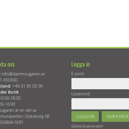
kta oss
Logga in
E-post:
:
info@dammsugaren.se
1-650300
tland:
+46 31 65 03 00
der Butik
Lösenord:
10:00-18:00
00-16:00
garen är en del av
insexperten i Göteborg AB
LOGGA IN
SKAPA PROF
 556804-9281
Glömt lösenordet?