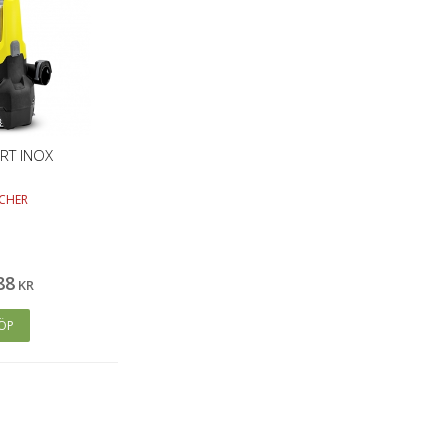
IRT INOX
CHER
88
KR
ÖP