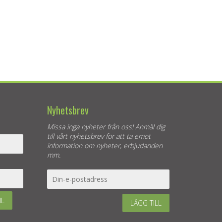
Nyhetsbrev
Missa inga nyheter från oss! Anmäl dig
till vårt nyhetsbrev för att ta emot
information om nyheter, erbjudanden
mm.
IL
LÄGG TILL