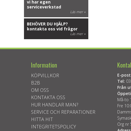
vi har egen
serviceverkstad
Läs mer »
BEHÖVER DU HJÄLP?
kontakta oss vid frågor
Läs mer »
Information
Konta
KÖPVILLKOR
E-post
Tel:
03
B2B
Från u
OM OSS
Öppeti
KONTAKTA OSS
Må-to 
HUR HANDLAR MAN?
Fre 10:
SERVICE OCH REPARATIONER
Dammsu
Symask
HITTA HIT
Org nr
INTEGRITETSPOLICY
Adress