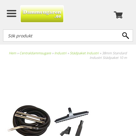
Hem
»
Centraldammsugare
»
Industri
»
Städpaket Industri
»
38mm Standard
Industri Städpaket 10 m