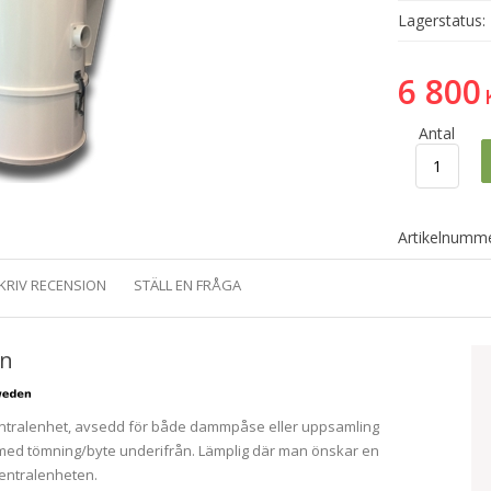
Lagerstatus:
6 800
Antal
Artikelnumme
KRIV RECENSION
STÄLL EN FRÅGA
on
ntralenhet, avsedd för både dammpåse eller uppsamling
e med tömning/byte underifrån. Lämplig där man önskar en
centralenheten.