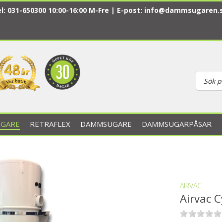
l: 031-650300 10:00-16:00 M-Fre | E-post:
info@dammsugaren.
GARE
RETRAFLEX
DAMMSUGARE
DAMMSUGARPÅSAR
AIRVAC
Airvac C