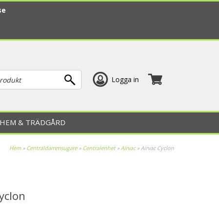
se
Logga in
HEM & TRÄDGÅRD
Hem
»
Centraldammsugare
»
Centralenhet
»
Airvac
»
Airvac Cyclon
yclon