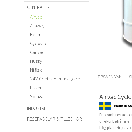
CENTRALENHET
Airvac
Allaway
Beam
Cyclovac
Canvac
Husky
Nilfisk
TIPSA EN VÄN
S
24V Centraldammsugare
Puzer
Airvac Cycl
Soluvac
INDUSTRI
En kombinerad ce
RESERVDELAR & TILLBEHÖR
direkt i behållar
hög placering av 