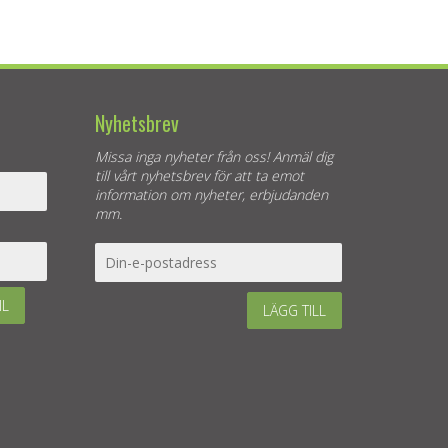
Nyhetsbrev
Missa inga nyheter från oss! Anmäl dig
till vårt nyhetsbrev för att ta emot
information om nyheter, erbjudanden
mm.
IL
LÄGG TILL