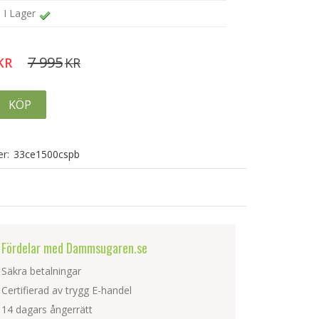
I Lager
7 995
KR
KR
KÖP
r:
33ce1500cspb
Fördelar med Dammsugaren.se
Säkra betalningar
Certifierad av trygg E-handel
14 dagars ångerrätt