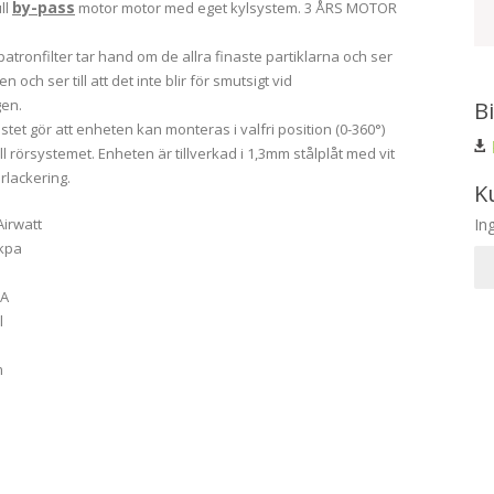
by-pass
ll
motor motor med eget kylsystem. 3 ÅRS MOTOR
patronfilter tar hand om de allra finaste partiklarna och ser
ten och ser till att det inte blir för smutsigt vid
gen.
B
tet gör att enheten kan monteras i valfri position (0-360°)
ll rörsystemet. Enheten är tillverkad i 1,3mm stålplåt med vit
lackering.
K
Airwatt
In
 kpa
0A
l
m