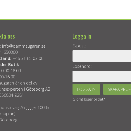
kta oss
Logga in
E-post:
:
info@dammsugaren.se
1-650300
tland:
+46 31 65 03 00
der Butik
Lösenord:
10:00-18:00
00-16:00
garen är en del av
insexperten i Göteborg AB
LOGGA IN
SKAPA PROF
 556804-9281
Glömt lösenordet?
ndustriväg 76 (ligger 1000m
ckaplan)
Göteborg