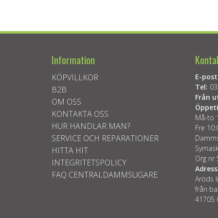
Information
Konta
KÖPVILLKOR
E-post
Tel:
03
B2B
Från u
OM OSS
Öppeti
KONTAKTA OSS
Må-to 
HUR HANDLAR MAN?
Fre 10:
SERVICE OCH REPARATIONER
Dammsu
Symask
HITTA HIT
Org nr
INTEGRITETSPOLICY
Adress
FAQ CENTRALDAMMSUGARE
Aröds I
från ba
41705 