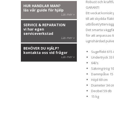
Robust och kraftfu
HUR HANDLAR MAN?
GARANTI
läs vår guide för hjälp
Ett veckat koniskt 
Läs mer »
till att skydda fläk
utblåset/ytterväg
SERVICE & REPARATION
vi har egen
Det smarta väggfäs
serviceverkstad
för att anpassas ti
Läs mer »
ugnshärdad pulver
BEHÖVER DU HJÄLP?
Sugeffekt 615 
kontakta oss vid frågor
Läs mer »
Undertryck 33
64l/s
Säkring trög 1
Dammpåse 15 
Höjd 69 cm
Diameter 34 c
Decibel 59 db
15 kg