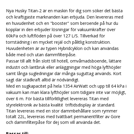
Nya Husky Titan-2 är en maskin för dig som söker det bästa
och kraftigaste marknanden kan erbjuda. Den levereras med
en huvudenhet och en "booster" som beroende på hur du
kopplar in den erbjuder lösningar för vakuumkrafter över
60kPa och luftflöden på över 127 L/S. Tillverkad för
torrstädning i en mycket rejäl och pålitlig konstruktion.
Huvudenheten är av typen Hybridcyklon och kan användas
både med och utan dammfilterpåse.
Passar till allt från slott till hotell, omvårnadsboende, lättare
industri och lantbruk eller anläggningar med höga lyfthöjder
samt långa sugledningar där många suguttag används. Kort
sagt där städkraft alltid är nödvändigt.
Med en sugkapacitet på hela 1354 AirWatt och upp till 64 kPa i
vakuum kan man klara lyfthöjder som tidigare inte var möjligt,
över 6 m. För bästa tillförlitlighet levereras Titan med
styrelektronik av bästa kvalité triftidsdisplay är standard.
Titan levereras med en stor dammbehållare som rymmer
totalt 22L, levereras med tvättbart permanentfilter av Gore
och dammfilterpåse för dej som vill använda det.
Passar till: