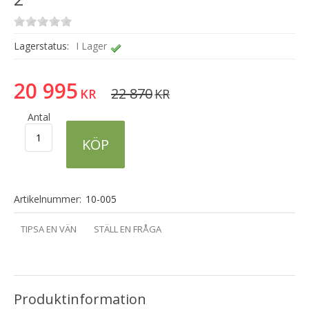
Lagerstatus:
I Lager
20 995
22 870
KR
KR
Antal
KÖP
Artikelnummer:
10-005
TIPSA EN VÄN
STÄLL EN FRÅGA
Produktinformation