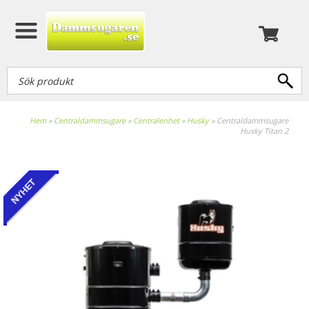
Hem
»
Centraldammsugare
»
Centralenhet
»
Husky
»
Centraldammsugare
Husky Titan 2