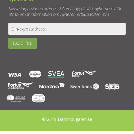
Missa inga nyheter från oss! Anmäl dig till vårt nyhetsbrev för
att ta emot information om nyheter, erbjudanden mm.
LÄGG TILL
© 2018 Dammsugaren.se