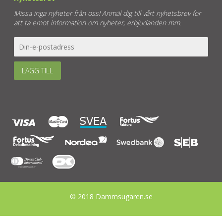
Missa inga nyheter från oss! Anmäl dig till vårt nyhetsbrev för
att ta emot information om nyheter, erbjudanden mm.
LÄGG TILL
© 2018 Dammsugaren.se