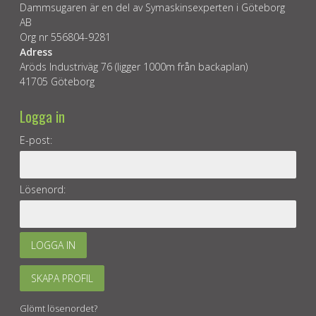
Dammsugaren är en del av Symaskinsexperten i Göteborg
AB
Org nr 556804-9281
Adress
Aröds Industriväg 76 (ligger 1000m från backaplan)
41705 Göteborg
Logga in
E-post:
Lösenord:
LOGGA IN
SKAPA PROFIL
Glömt lösenordet?