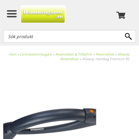
Hem
»
Centraldammsugare
»
Reservdelar & Tillbehör
»
Reservdelar
»
Allaway
Reservdelar
»
Allaway Handtag Premium RC