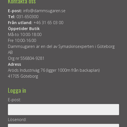
Kontakta oss
E-post:
info@dammsugaren.se
Tel:
031-650300
Från utland:
+46 31 65 03 00
Öppetider Butik
Må-to 10:00-18:00
Fre 10:00-16:00
Dammsugaren är en del av Symaskinsexperten i Göteborg
AB
Org nr 556804-9281
Adress
Aröds Industriväg 76 (ligger 1000m från backaplan)
41705 Göteborg
Logga in
E-post:
Lösenord: