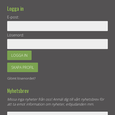
Logga in
E-post:
Lösenord:
LOGGA IN
SKAPA PROFIL
Glömt lösenordet?
Nyhetsbrev
Missa inga nyheter från oss! Anmäl dig till vårt nyhetsbrev för
att ta emot information om nyheter, erbjudanden mm.