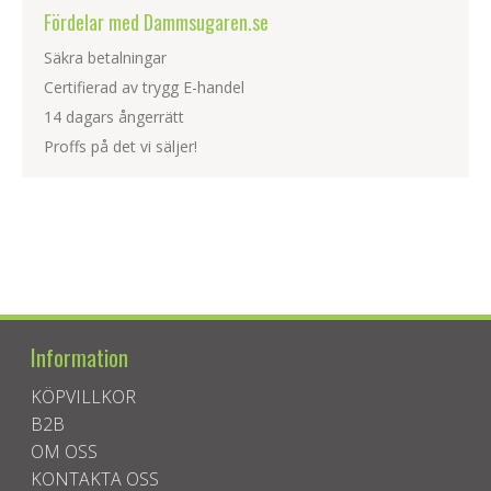
Fördelar med Dammsugaren.se
Säkra betalningar
Certifierad av trygg E-handel
14 dagars ångerrätt
Proffs på det vi säljer!
Information
KÖPVILLKOR
B2B
OM OSS
KONTAKTA OSS