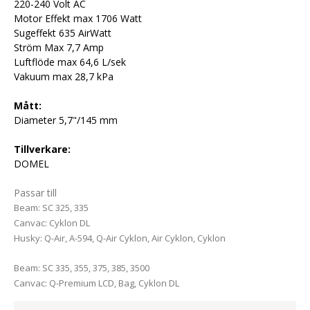
220-240 Volt AC
Motor Effekt max 1706 Watt
Sugeffekt 635 AirWatt
Ström Max 7,7 Amp
Luftflöde max 64,6 L/sek
Vakuum max 28,7 kPa
Mått:
Diameter 5,7"/145 mm
Tillverkare:
DOMEL
Passar till
Beam: SC 325, 335
Canvac: Cyklon DL
Husky: Q-Air, A-594, Q-Air Cyklon, Air Cyklon, Cyklon
Beam: SC 335, 355, 375, 385, 3500
Canvac: Q-Premium LCD, Bag, Cyklon DL