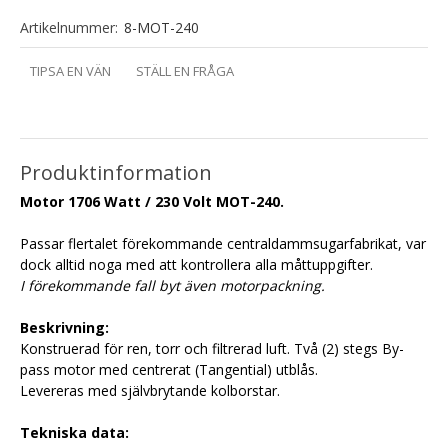
Artikelnummer:
8-MOT-240
TIPSA EN VÄN
STÄLL EN FRÅGA
Produktinformation
Motor 1706 Watt / 230 Volt MOT-240.
Passar flertalet förekommande centraldammsugarfabrikat, var
dock alltid noga med att kontrollera alla måttuppgifter.
I förekommande fall byt även motorpackning.
Beskrivning:
Konstruerad för ren, torr och filtrerad luft. Två (2) stegs By-
pass motor med centrerat (Tangential) utblås.
Levereras med självbrytande kolborstar.
Tekniska data: