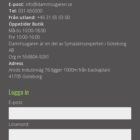
E-post:
info@dammsugaren.se
Tel:
031-650300
Från utland:
+46 31 65 03 00
Öppetider Butik
Må-to 10:00-18:00
Fre 10:00-16:00
Dammsugaren är en del av Symaskinsexperten i Göteborg
AB
Org nr 556804-9281
Adress
Aröds Industriväg 76 (ligger 1000m från backaplan)
41705 Göteborg
Logga in
E-post:
Lösenord: