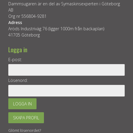
Dammsugaren är en del av Symaskinsexperten i Göteborg
AB
Org nr 556804-9281
Adress
Aröds Industriväg 76 (ligger 1000m från backaplan)
41705 Göteborg
Logga in
E-post:
Lösenord:
LOGGA IN
SKAPA PROFIL
Glömt lösenordet?