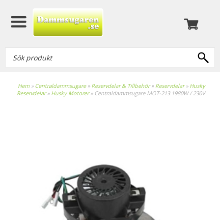
Hem
»
Centraldammsugare
»
Reservdelar & Tillbehör
»
Reservdelar
»
Husky
Reservdelar
»
Husky Motorer
»
Centraldammsugare MOT-213 1980W / 230V