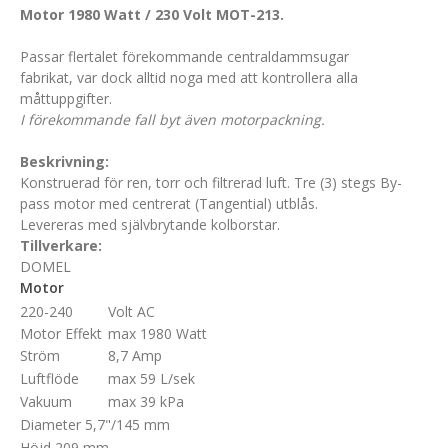
Motor 1980 Watt / 230 Volt MOT-213.
Passar flertalet förekommande centraldammsugar
fabrikat, var dock alltid noga med att kontrollera alla
måttuppgifter.
I förekommande fall byt även motorpackning.
Beskrivning:
Konstruerad för ren, torr och filtrerad luft. Tre (3) stegs By-
pass motor med centrerat (Tangential) utblås.
Levereras med självbrytande kolborstar.
Tillverkare:
DOMEL
Motor
220-240
Volt AC
Motor Effekt
max 1980 Watt
Ström
8,7 Amp
Luftflöde
max 59 L/sek
Vakuum
max 39 kPa
Diameter 5,7"/145 mm
Höjd 209 mm