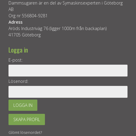
Dammsugaren är en del av Symaskinsexperten i Göteborg
AB
Org nr 556804-9281
Adress
Aröds Industriväg 76 (ligger 1000m från backaplan)
41705 Göteborg
Logga in
E-post:
Lösenord:
LOGGA IN
SKAPA PROFIL
Glömt lösenordet?