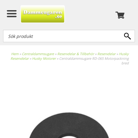
Hem
»
Centraldammsugare
»
Reservdelar & Tillbehör
»
Reservdelar
»
Husky
Reservdelar
»
Husky Motorer
»
Centraldammsugare RD-065 Motorpackning
bred