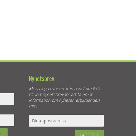
Nyhetsbrev
Missa inga nyheter från oss! Anmäl dig
till vårt nyhetsbrev för att ta emot
information om nyheter, erbjudanden
mm.
IL
LÄGG TILL