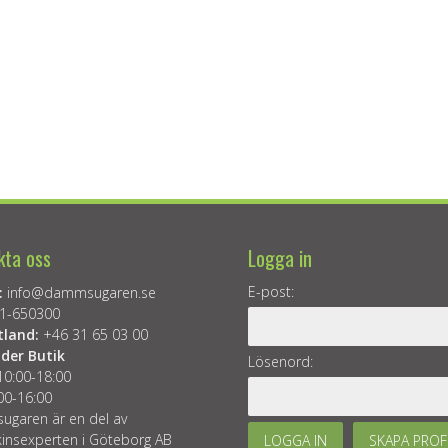
kta oss
Logga in
E-post:
:
info@dammsugaren.se
1-650300
tland:
+46 31 65 03 00
der Butik
Lösenord:
10:00-18:00
00-16:00
garen är en del av
insexperten i Göteborg AB
LOGGA IN
SKAPA PROF