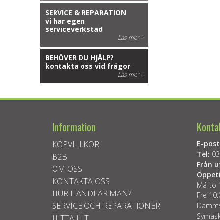
SERVICE & REPARATION
vi har egen
serviceverkstad
Läs mer »
BEHÖVER DU HJÄLP?
kontakta oss vid frågor
Läs mer »
Information
Konta
KÖPVILLKOR
E-post
Tel:
03
B2B
Från u
OM OSS
Öppeti
KONTAKTA OSS
Må-to 
HUR HANDLAR MAN?
Fre 10:
SERVICE OCH REPARATIONER
Dammsu
Symask
HITTA HIT