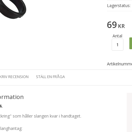
Lagerstatus:
69
KR
Antal
Artikelnumme
KRIV RECENSION
STÄLL EN FRÅGA
ormation
4.
kring" som håller slangen kvar i handtaget.
slanghantag: