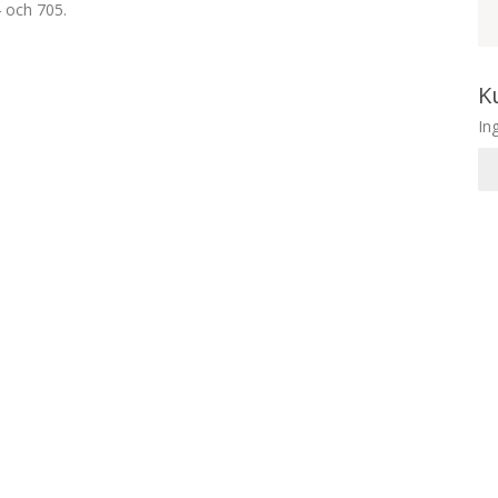
 och 705.
K
In