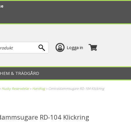
se
Logga in
HEM & TRÄDGÅRD
»
Husky Reservdelar
»
Handtag
»
Centraldammsugare RD-104 Klickring
dammsugare RD-104 Klickring