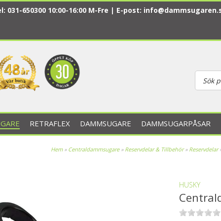
l: 031-650300 10:00-16:00 M-Fre | E-post:
info@dammsugaren.
GARE
RETRAFLEX
DAMMSUGARE
DAMMSUGARPÅSAR
Hem
»
Centraldammsugare
»
Reservdelar & Tillbehör
»
Reservdelar
HUSKY
Central