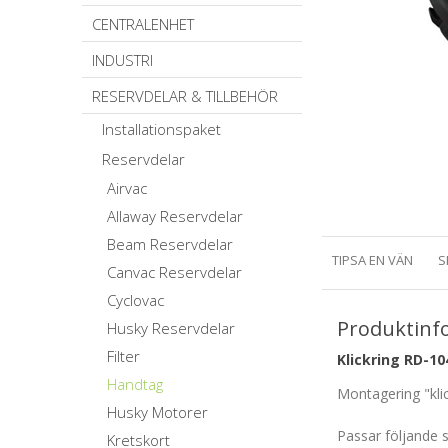
CENTRALENHET
INDUSTRI
RESERVDELAR & TILLBEHÖR
Installationspaket
Reservdelar
Airvac
Allaway Reservdelar
Beam Reservdelar
TIPSA EN VÄN
S
Canvac Reservdelar
Cyclovac
Produktinf
Husky Reservdelar
Filter
Klickring RD-10
Handtag
Montagering "klic
Husky Motorer
Passar följande 
Kretskort