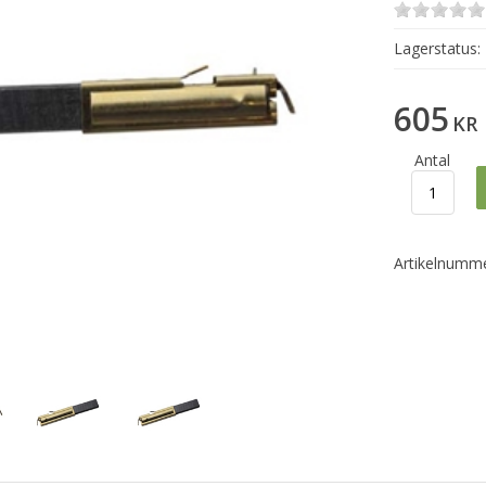
Lagerstatus:
605
KR
Antal
Artikelnumme