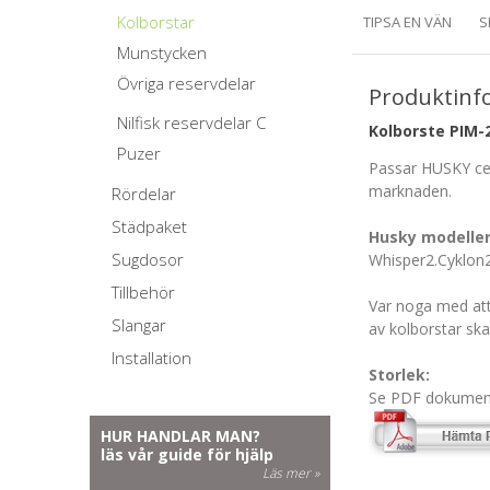
Kolborstar
TIPSA EN VÄN
S
Munstycken
Övriga reservdelar
Produktinf
Nilfisk reservdelar C
Kolborste PIM-
Puzer
Passar HUSKY ce
marknaden.
Rördelar
Städpaket
Husky modeller
Sugdosor
Whisper2.Cyklon
Tillbehör
Var noga med att 
Slangar
av kolborstar skal
Installation
Storlek:
Se PDF dokumen
HUR HANDLAR MAN?
läs vår guide för hjälp
Läs mer »