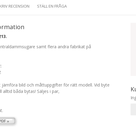
KRIV RECENSION
STÄLL EN FRÅGA
ormation
213.
ntraldammsugare samt flera andra fabrikat på
:
2
jämföra bild och måttuppgifter för rätt modell. Vid byte
K
l alltid båda bytas! Säljes i par,
In
t.