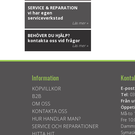
SERVICE & REPARATION
vi har egen
serviceverkstad
Läs mer »
BEHÖVER DU HJÄLP?
kontakta oss vid frågor
Läs mer »
Information
Konta
KÖPVILLKOR
E-post
Tel:
03
B2B
Från u
OM OSS
Öppeti
KONTAKTA OSS
Må-to 
HUR HANDLAR MAN?
Fre 10:
SERVICE OCH REPARATIONER
Dammsu
Symask
HITTA HIT