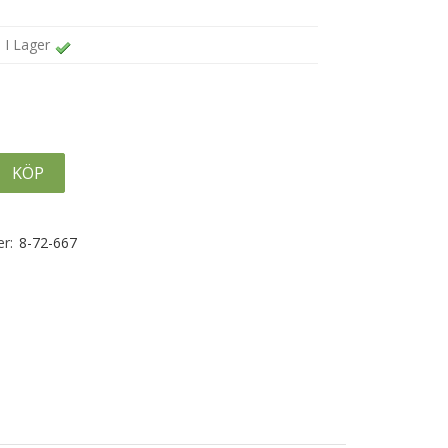
I Lager
KÖP
r:
8-72-667