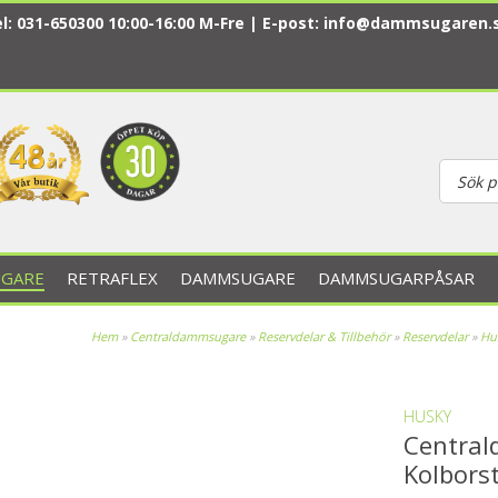
l: 031-650300 10:00-16:00 M-Fre | E-post:
info@dammsugaren.
GARE
RETRAFLEX
DAMMSUGARE
DAMMSUGARPÅSAR
Hem
»
Centraldammsugare
»
Reservdelar & Tillbehör
»
Reservdelar
»
Hu
HUSKY
Centra
Kolbors