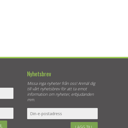
Nyhetsbrev
Missa inga nyheter från oss! Anmäl dig
till vårt nyhetsbrev för att ta emot
information om nyheter, erbjudanden
mm.
IL
LÄGG TILL