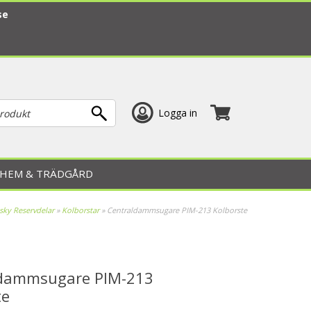
se
Logga in
HEM & TRÄDGÅRD
sky Reservdelar
»
Kolborstar
»
Centraldammsugare PIM-213 Kolborste
ldammsugare PIM-213
te