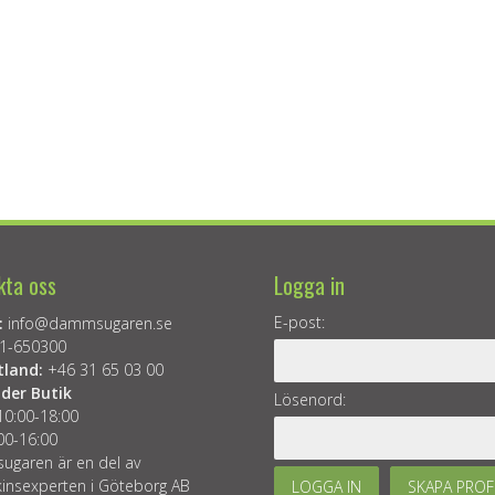
kta oss
Logga in
E-post:
:
info@dammsugaren.se
1-650300
tland:
+46 31 65 03 00
der Butik
Lösenord:
10:00-18:00
00-16:00
garen är en del av
insexperten i Göteborg AB
LOGGA IN
SKAPA PROF