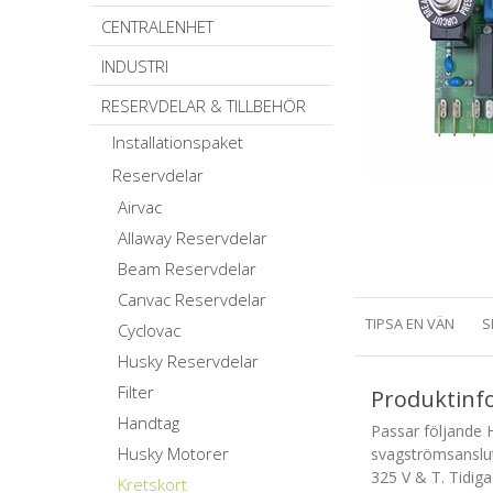
CENTRALENHET
INDUSTRI
RESERVDELAR & TILLBEHÖR
Installationspaket
Reservdelar
Airvac
Allaway Reservdelar
Beam Reservdelar
Canvac Reservdelar
TIPSA EN VÄN
S
Cyclovac
Husky Reservdelar
Filter
Produktinf
Handtag
Passar följande
Husky Motorer
svagströmsanslut
325 V & T. Tidi
Kretskort