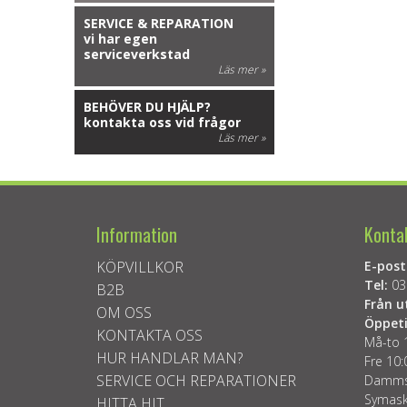
SERVICE & REPARATION
vi har egen
serviceverkstad
Läs mer »
BEHÖVER DU HJÄLP?
kontakta oss vid frågor
Läs mer »
Information
Konta
KÖPVILLKOR
E-post
Tel:
03
B2B
Från u
OM OSS
Öppeti
KONTAKTA OSS
Må-to 
HUR HANDLAR MAN?
Fre 10:
SERVICE OCH REPARATIONER
Dammsu
Symask
HITTA HIT