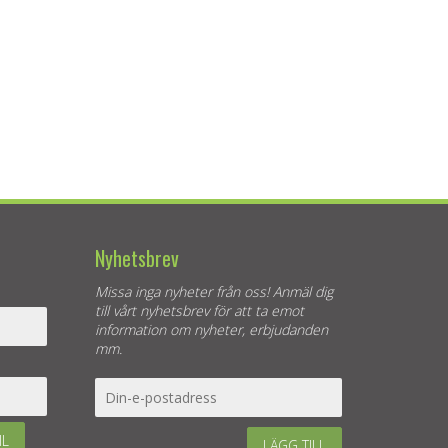
Nyhetsbrev
Missa inga nyheter från oss! Anmäl dig
till vårt nyhetsbrev för att ta emot
information om nyheter, erbjudanden
mm.
IL
LÄGG TILL