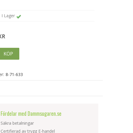
I Lager
KR
KÖP
r:
8-71-633
Fördelar med Dammsugaren.se
Säkra betalningar
Certifierad av trygg E-handel