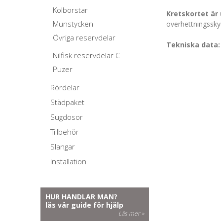
Kolborstar
Kretskortet är
Munstycken
överhettningssky
Övriga reservdelar
Tekniska data:
Nilfisk reservdelar C
Puzer
Rördelar
Städpaket
Sugdosor
Tillbehör
Slangar
Installation
HUR HANDLAR MAN?
läs vår guide för hjälp
Läs mer »