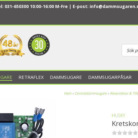
l: 031-650300 10:00-16:00 M-Fre | E-post:
info@dammsugaren.
GARE
RETRAFLEX
DAMMSUGARE
DAMMSUGARPÅSAR
Hem
»
Centraldammsugare
»
Reservdelar & Til
HUSKY
Kretsko