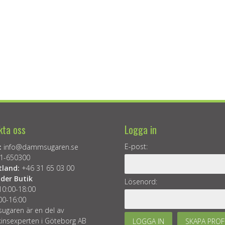
kta oss
Logga in
E-post:
:
info@dammsugaren.se
1-650300
tland:
+46 31 65 03 00
der Butik
Lösenord:
10:00-18:00
00-16:00
garen är en del av
insexperten i Göteborg AB
LOGGA IN
SKAPA PROF