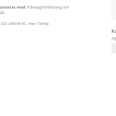
 utrustat med:
Frånslagsfördröjning och
dd.
220-240Volt AC, max 15Amp.
K
In