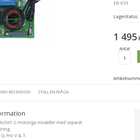
EB-633
Lagerstatus:
1 495
Antal
Artikelnumme
KRIV RECENSION
STÄLL EN FRÅGA
ormation
 HUSKY 2-motoriga modeller med separat
ning.
ga Q-Pro V & T.