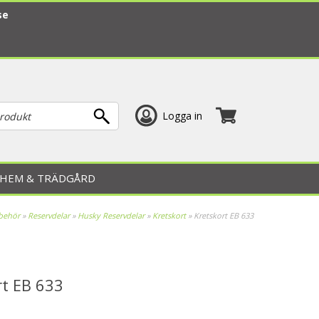
se
Logga in
HEM & TRÄDGÅRD
lbehör
»
Reservdelar
»
Husky Reservdelar
»
Kretskort
»
Kretskort EB 633
rt EB 633