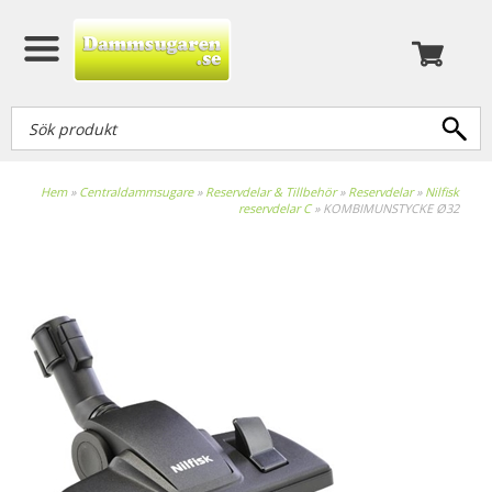
Hem
»
Centraldammsugare
»
Reservdelar & Tillbehör
»
Reservdelar
»
Nilfisk
reservdelar C
»
KOMBIMUNSTYCKE Ø32