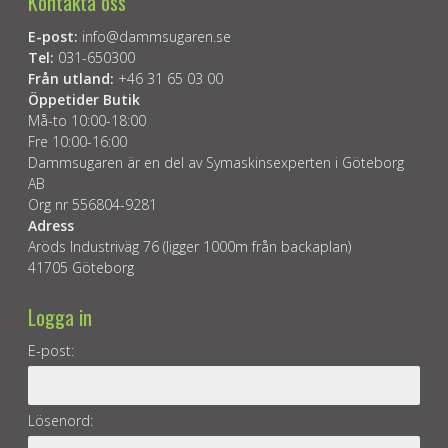
Kontakta oss
E-post:
info@dammsugaren.se
Tel:
031-650300
Från utland:
+46 31 65 03 00
Öppetider Butik
Må-to 10:00-18:00
Fre 10:00-16:00
Dammsugaren är en del av Symaskinsexperten i Göteborg
AB
Org nr 556804-9281
Adress
Aröds Industriväg 76 (ligger 1000m från backaplan)
41705 Göteborg
Logga in
E-post:
Lösenord: