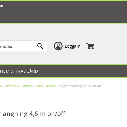
se
Logga in
HEM & TRÄDGÅRD
 & Tillbehör
»
Slangar
»
Beam Slangar
»
Slangförlängning 4,6 m on/off
rlängning 4,6 m on/off