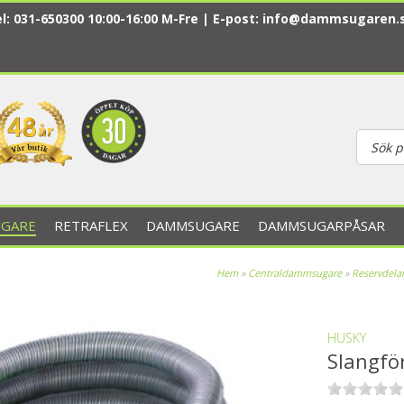
l: 031-650300 10:00-16:00 M-Fre | E-post:
info@dammsugaren.
GARE
RETRAFLEX
DAMMSUGARE
DAMMSUGARPÅSAR
Hem
»
Centraldammsugare
»
Reservdelar
HUSKY
Slangfö