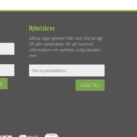
Nyhetsbrev
Missa inga nyheter från oss! Anmäl dig
till vårt nyhetsbrev för att ta emot
information om nyheter, erbjudanden
mm.
IL
LÄGG TILL