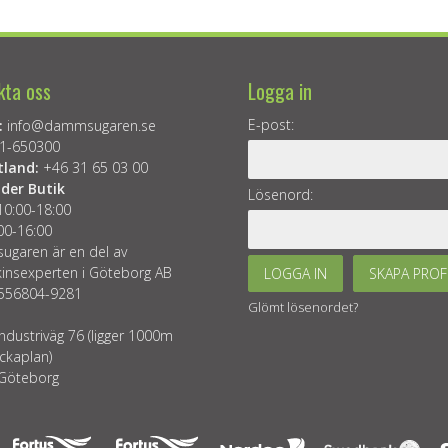
kta oss
Logga in
E-post:
:
info@dammsugaren.se
1-650300
tland:
+46 31 65 03 00
der Butik
Lösenord:
10:00-18:00
00-16:00
garen är en del av
insexperten i Göteborg AB
LOGGA IN
SKAPA PROF
 556804-9281
Glömt lösenordet?
ndustriväg 76 (ligger 1000m
ckaplan)
Göteborg