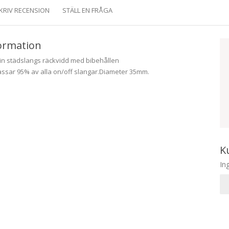
KRIV RECENSION
STÄLL EN FRÅGA
ormation
din städslangs räckvidd med bibehållen
Passar 95% av alla on/off slangar.Diameter 35mm.
K
In