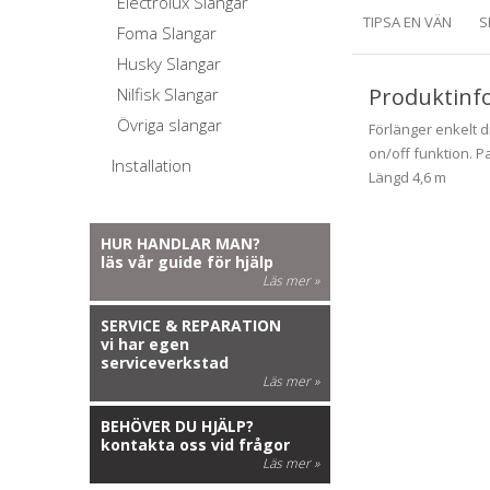
Electrolux Slangar
TIPSA EN VÄN
S
Foma Slangar
Husky Slangar
Produktinf
Nilfisk Slangar
Övriga slangar
Förlänger enkelt 
on/off funktion. 
Installation
Längd 4,6 m
HUR HANDLAR MAN?
läs vår guide för hjälp
Läs mer »
SERVICE & REPARATION
vi har egen
serviceverkstad
Läs mer »
BEHÖVER DU HJÄLP?
kontakta oss vid frågor
Läs mer »