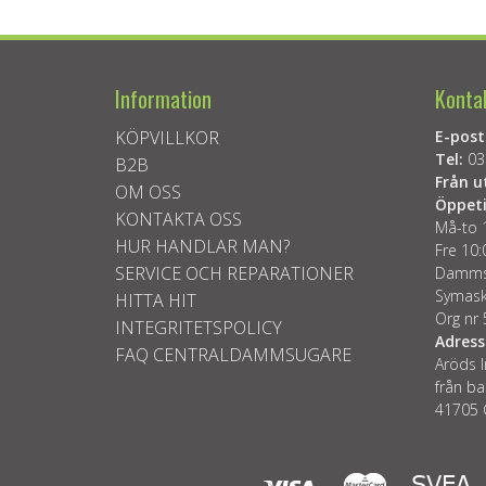
Information
Konta
KÖPVILLKOR
E-post
Tel:
03
B2B
Från u
OM OSS
Öppeti
KONTAKTA OSS
Må-to 
HUR HANDLAR MAN?
Fre 10:
SERVICE OCH REPARATIONER
Dammsu
Symask
HITTA HIT
Org nr
INTEGRITETSPOLICY
Adress
FAQ CENTRALDAMMSUGARE
Aröds I
från ba
41705 