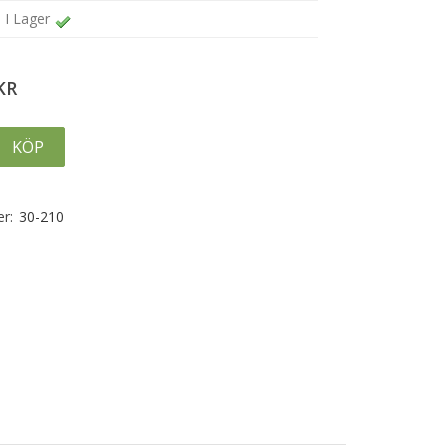
I Lager
KR
KÖP
r:
30-210