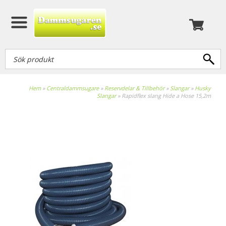
Hem
»
Centraldammsugare
»
Reservdelar & Tillbehör
»
Slangar
»
Husky
Slangar
»
Rapidflex slang Hide a Hose 15,2m