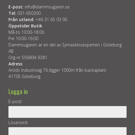
E-post:
info@dammsugaren.se
Tel:
031-650300
Från utland:
+46 31 65 03 00
Öppetider Butik
Må-to 10:00-18:00
Fre 10:00-16:00
Dammsugaren är en del av Symaskinsexperten i Göteborg
AB
Org nr 556804-9281
Adress
Aröds Industriväg 76 (ligger 1000m från backaplan)
41705 Göteborg
Logga in
E-post:
Lösenord: