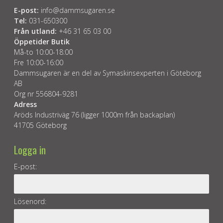
E-post:
info@dammsugaren.se
Tel:
031-650300
Från utland:
+46 31 65 03 00
Öppetider Butik
Må-to 10:00-18:00
Fre 10:00-16:00
Dammsugaren är en del av Symaskinsexperten i Göteborg
AB
Org nr 556804-9281
Adress
Aröds Industriväg 76 (ligger 1000m från backaplan)
41705 Göteborg
Logga in
E-post:
Lösenord: