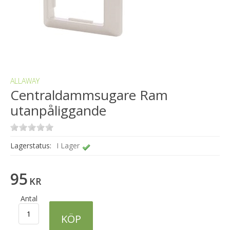
ALLAWAY
Centraldammsugare Ram
utanpåliggande
Lagerstatus:
I Lager
95
KR
Antal
KÖP