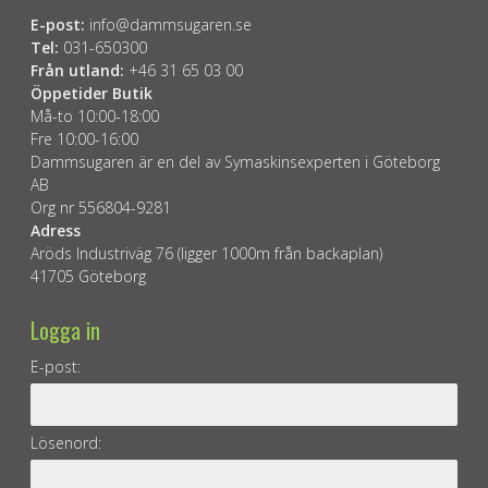
E-post:
info@dammsugaren.se
Tel:
031-650300
Från utland:
+46 31 65 03 00
Öppetider Butik
Må-to 10:00-18:00
Fre 10:00-16:00
Dammsugaren är en del av Symaskinsexperten i Göteborg
AB
Org nr 556804-9281
Adress
Aröds Industriväg 76 (ligger 1000m från backaplan)
41705 Göteborg
Logga in
E-post:
Lösenord: