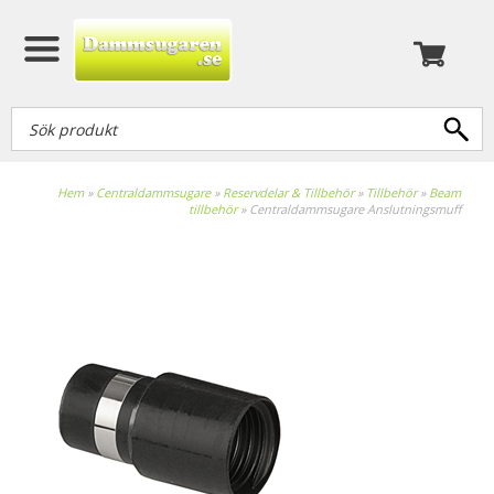
Hem
»
Centraldammsugare
»
Reservdelar & Tillbehör
»
Tillbehör
»
Beam
tillbehör
»
Centraldammsugare Anslutningsmuff