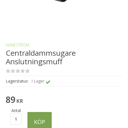
HANESTRÖM
Centraldammsugare
Anslutningsmuff
Lagerstatus:
I Lager
89
KR
Antal
KÖP