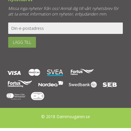
Missa inga nyheter från oss! Anmäl dig till vårt nyhetsbrev för
att ta emot information om nyheter, erbjudanden mm.
LÄGG TILL
© 2018 Dammsugaren.se