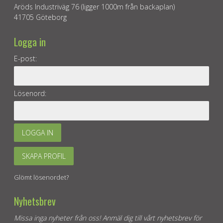
Aröds Industriväg 76 (ligger 1000m från backaplan)
41705 Göteborg
Logga in
E-post:
Lösenord:
LOGGA IN
SKAPA PROFIL
Glömt lösenordet?
Nyhetsbrev
Missa inga nyheter från oss! Anmäl dig till vårt nyhetsbrev för