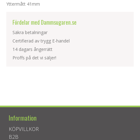
Yttermått 41mm
Fördelar med Dammsugaren.se
Säkra betalningar
Certifierad av trygg E-handel
14 dagars ångerrätt
Proffs på det vi säljer!
Information
KÖPVILLKOR
B2B