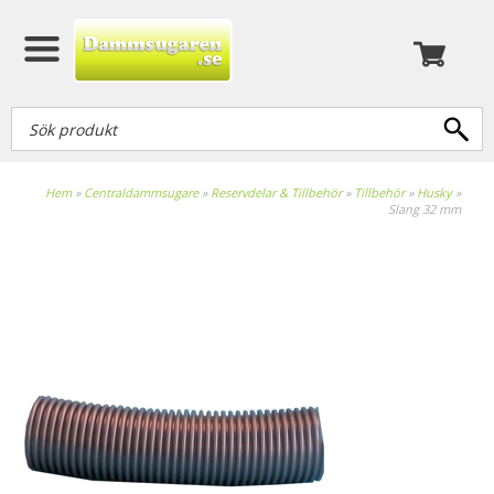
Hem
»
Centraldammsugare
»
Reservdelar & Tillbehör
»
Tillbehör
»
Husky
»
Slang 32 mm