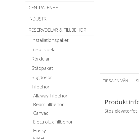
CENTRALENHET
INDUSTRI
RESERVDELAR & TILLBEHÖR
Installationspaket
Reservdelar
Rördelar
Städpaket
Sugdosor
TIPSA EN VÄN
S
Tillbehör
Allaway Tillbehör
Produktinf
Beam tillbehör
Stos elevatorfot
Canvac
Electrolux Tillbehör
Husky