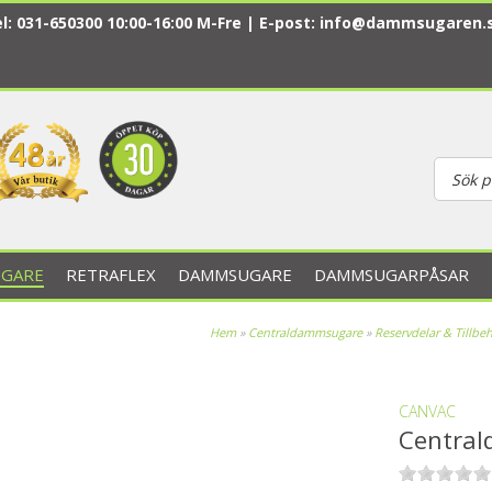
l: 031-650300 10:00-16:00 M-Fre | E-post:
info@dammsugaren.
GARE
RETRAFLEX
DAMMSUGARE
DAMMSUGARPÅSAR
Hem
»
Centraldammsugare
»
Reservdelar & Tillbe
CANVAC
Central