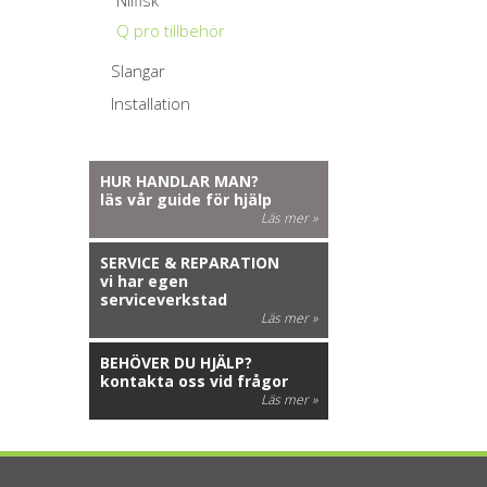
Nilfisk
Q pro tillbehör
Slangar
Installation
HUR HANDLAR MAN?
läs vår guide för hjälp
Läs mer »
SERVICE & REPARATION
vi har egen
serviceverkstad
Läs mer »
BEHÖVER DU HJÄLP?
kontakta oss vid frågor
Läs mer »