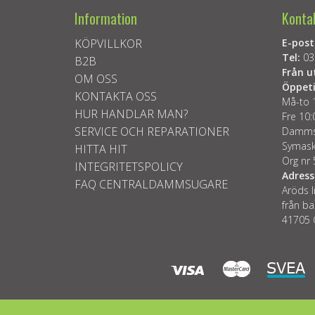
Information
Konta
KÖPVILLKOR
E-post
Tel:
03
B2B
Från u
OM OSS
Öppeti
KONTAKTA OSS
Må-to 
HUR HANDLAR MAN?
Fre 10:
SERVICE OCH REPARATIONER
Dammsu
Symask
HITTA HIT
Org nr
INTEGRITETSPOLICY
Adress
FAQ CENTRALDAMMSUGARE
Aröds I
från ba
41705 