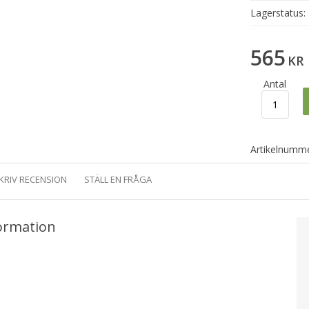
Lagerstatus:
565
KR
Antal
Artikelnumme
KRIV RECENSION
STÄLL EN FRÅGA
ormation