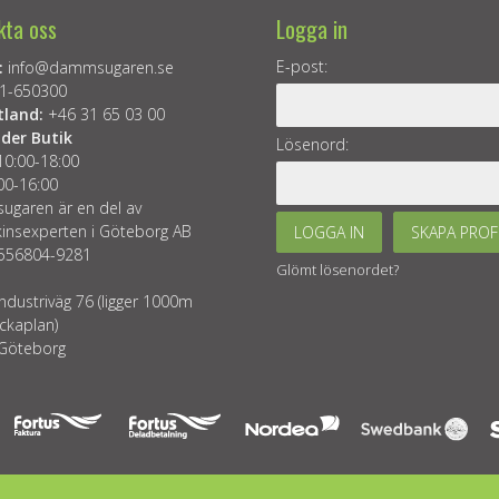
kta oss
Logga in
E-post:
:
info@dammsugaren.se
1-650300
tland:
+46 31 65 03 00
der Butik
Lösenord:
10:00-18:00
00-16:00
garen är en del av
insexperten i Göteborg AB
LOGGA IN
SKAPA PROF
 556804-9281
Glömt lösenordet?
ndustriväg 76 (ligger 1000m
ckaplan)
Göteborg