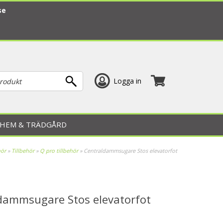
se
Logga in
HEM & TRÄDGÅRD
hör
»
Tillbehör
»
Q pro tillbehör
»
Centraldammsugare Stos elevatorfot
dammsugare Stos elevatorfot