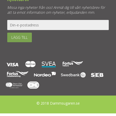
Missa inga nyheter från oss! Anmäl dig till vårt nyhetsbrev för
att ta emot information om nyheter, erbjudanden mm.
LÄGG TILL
© 2018 Dammsugaren.se