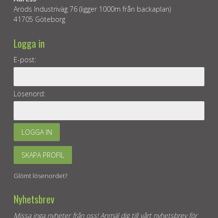
Aröds Industriväg 76 (ligger 1000m från backaplan)
41705 Göteborg
Logga in
E-post:
Lösenord:
LOGGA IN
SKAPA PROFIL
Glömt lösenordet?
Nyhetsbrev
Missa inga nyheter från oss! Anmäl dig till vårt nyhetsbrev för