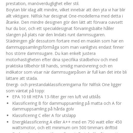
prestation, manöverduglighet eller stil.
Boytan blir idag allt mindre, vilket innebär att den yta vi har blir
allt viktigare. Nilfisk har designat One-modellerna med detta i
åtanke. Den mindre designen gör den lätt att förvara oavsett
hur du bor, och ett specialdesignat förvaringsbälte håller
slangen på plats när den lindats runt dammsugaren.
Städningen går dessutom fortare med en maskin som har en
dammuppsamlingsförmåga som man vanligtvis endast finner
hos större dammsugare. Du kan enkelt justera
motorhastigheten efter dina specifika städbehov och med
praktiska tillbehör till hands, smidig manövrering och en
indikator som visar när dammsugarpåsen är full kan det inte bli
lättare att städa.
Energi- och prestandaklassificeringarna för Nilfisk One ligger
som väntat på topp:
EPA 10 till HEPA 13-filter ger ren luft vid utblås
Klassificering B för dammuppsamling på matta och A för
dammuppsamling på hårda golv
Klassificering C eller A för utsläpp
Energiklassificering A eller A++ med en 750 watt eller 450
wattsmotor, och ett minimum om 500 timmars drifttid