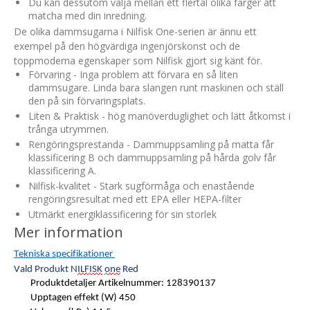
Du kan dessutom välja mellan ett flertal olika färger att
matcha med din inredning.
De olika dammsugarna i Nilfisk One-serien är ännu ett
exempel på den högvärdiga ingenjörskonst och de
toppmoderna egenskaper som Nilfisk gjort sig känt för.
Förvaring - Inga problem att förvara en så liten
dammsugare. Linda bara slangen runt maskinen och ställ
den på sin förvaringsplats.
Liten & Praktisk - hög manöverduglighet och lätt åtkomst i
trånga utrymmen.
Rengöringsprestanda - Dammuppsamling på matta får
klassificering B och dammuppsamling på hårda golv får
klassificering A.
Nilfisk-kvalitet - Stark sugförmåga och enastående
rengöringsresultat med ett EPA eller HEPA-filter
Utmärkt energiklassificering för sin storlek
Mer information
Tekniska specifikationer
Vald Produkt
N
ILFISK
one
Red
Produktdetaljer Artikelnummer: 128390137
Upptagen effekt (W) 450