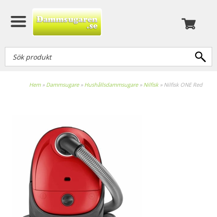
Hem
»
Dammsugare
»
Hushållsdammsugare
»
Nilfisk
»
Nilfisk ONE Red