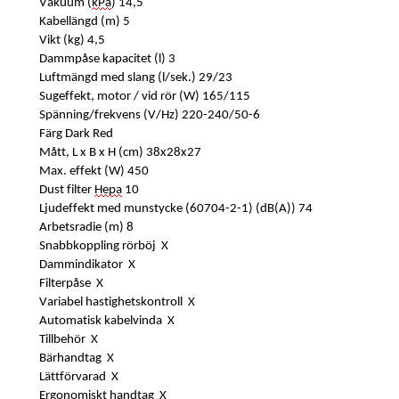
Vakuum (
kPa
) 14,5
Kabellängd (m) 5
Vikt (kg) 4,5
Dammpåse kapacitet (l) 3
Luftmängd med slang (l/sek.) 29/23
Sugeffekt, motor / vid rör (W) 165/115
Spänning/frekvens (V/Hz) 220-240/50-6
Färg Dark Red
Mått, L x B x H (cm) 38x28x27
Max. effekt (W) 450
Dust filter
Hepa
10
Ljudeffekt med munstycke (60704-2-1) (dB(A)) 74
Arbetsradie (m) 8
Snabbkoppling rörböj X
Dammindikator X
Filterpåse X
Variabel hastighetskontroll X
Automatisk kabelvinda X
Tillbehör X
Bärhandtag X
Lättförvarad X
Ergonomiskt handtag X