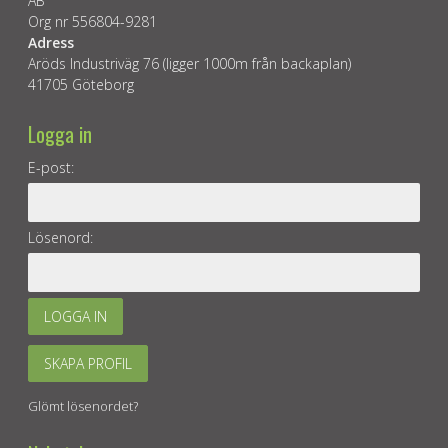
AB
Org nr 556804-9281
Adress
Aröds Industriväg 76 (ligger 1000m från backaplan)
41705 Göteborg
Logga in
E-post:
Lösenord:
LOGGA IN
SKAPA PROFIL
Glömt lösenordet?