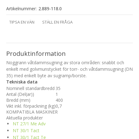
Artikelnummer:
2.889-118.0
TIPSA EN VÄN
STÄLL EN FRÅGA
Produktinformation
Noggrann våtdammsugning av stora områden: snabbt och
enkelt med golvmunstycket för torr- och våtdammsugning (DN
35) med enkelt byte av sugramp/borste.
Tekniska data
Nominell standardbredd
35
Antal (Del(ar))
1
Bredd (mm)
400
Vikt inkl. förpackning (kg)
0,7
KOMPATIBLA MASKINER
Aktuella produkter
NT 27/1 Me Adv
NT 30/1 Tact
NT 30/1 Tact Te