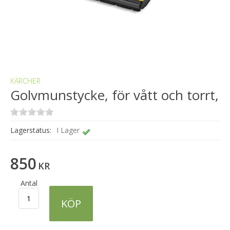
KÄRCHER
Golvmunstycke, för vått och torrt,
Lagerstatus:
I Lager
850
KR
Antal
KÖP