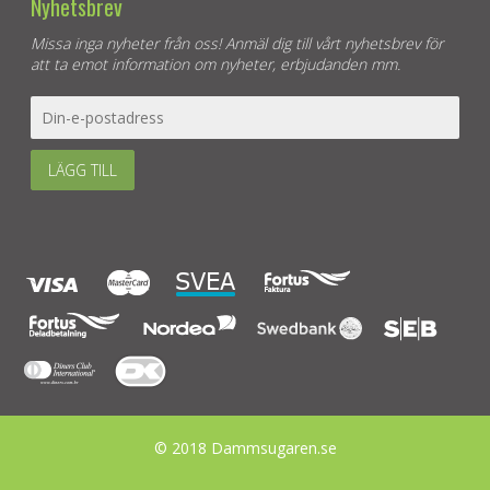
Nyhetsbrev
Missa inga nyheter från oss! Anmäl dig till vårt nyhetsbrev för
att ta emot information om nyheter, erbjudanden mm.
LÄGG TILL
© 2018 Dammsugaren.se