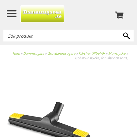
Hem
»
Dammsugare
»
Grovdammsugare
»
Kärcher tillbehör
»
Munstycke
»
Golvmunstycke, för vått och torrt,