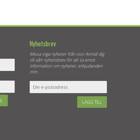
Nyhetsbrev
Missa inga nyheter från oss! Anmäl dig
till vårt nyhetsbrev för att ta emot
information om nyheter, erbjudanden
mm.
IL
LÄGG TILL