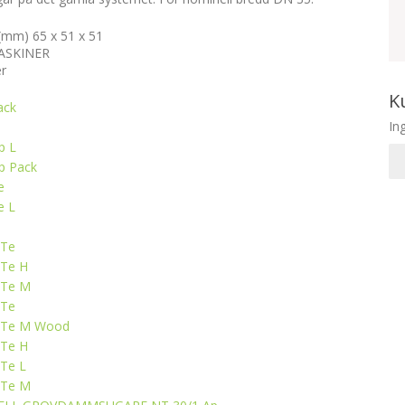
) (mm)
65 x 51 x 51
ASKINER
er
K
ack
In
p L
p Pack
e
e L
 Te
 Te H
 Te M
 Te
t Te M Wood
 Te H
 Te L
 Te M