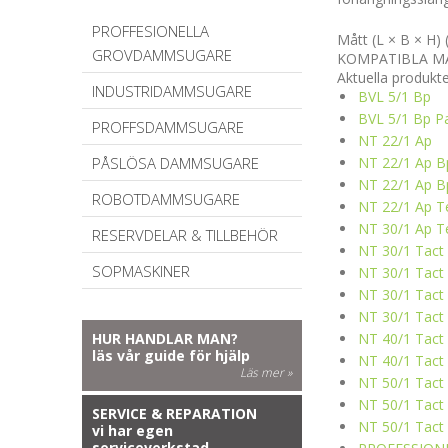
PROFFESIONELLA
Mått (L × B × H
GROVDAMMSUGARE
KOMPATIBLA M
Aktuella produkt
INDUSTRIDAMMSUGARE
BVL 5/1 Bp
BVL 5/1 Bp P
PROFFSDAMMSUGARE
NT 22/1 Ap
PÅSLÖSA DAMMSUGARE
NT 22/1 Ap B
NT 22/1 Ap B
ROBOTDAMMSUGARE
NT 22/1 Ap T
NT 30/1 Ap T
RESERVDELAR & TILLBEHÖR
NT 30/1 Tact
SOPMASKINER
NT 30/1 Tact
NT 30/1 Tact
NT 30/1 Tact
HUR HANDLAR MAN?
NT 40/1 Tact
läs vår guide för hjälp
NT 40/1 Tac
Läs mer »
NT 50/1 Tact
NT 50/1 Tact
SERVICE & REPARATION
NT 50/1 Tact
vi har egen
serviceverkstad