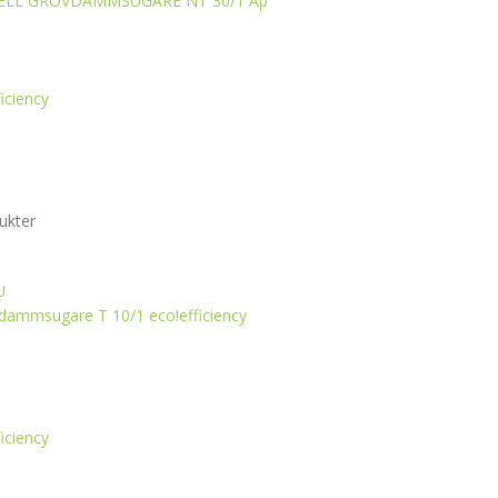
ELL GROVDAMMSUGARE NT 30/1 Ap
ficiency
ukter
U
l dammsugare T 10/1
eco!efficiency
ficiency