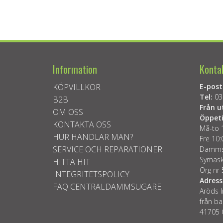
Information
Konta
KÖPVILLKOR
E-post
Tel:
03
B2B
Från u
OM OSS
Öppeti
KONTAKTA OSS
Må-to 
HUR HANDLAR MAN?
Fre 10:
SERVICE OCH REPARATIONER
Dammsu
Symask
HITTA HIT
Org nr
INTEGRITETSPOLICY
Adress
FAQ CENTRALDAMMSUGARE
Aröds I
från ba
41705 