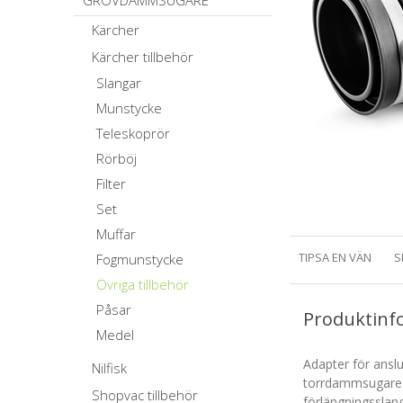
GROVDAMMSUGARE
Kärcher
Kärcher tillbehör
Slangar
Munstycke
Teleskoprör
Rörböj
Filter
Set
Muffar
TIPSA EN VÄN
S
Fogmunstycke
Övriga tillbehör
Påsar
Produktinf
Medel
Adapter för anslu
Nilfisk
torrdammsugare o
Shopvac tillbehör
förlängningsslan