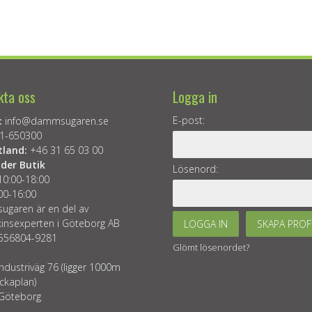
kta oss
Logga in
E-post:
:
info@dammsugaren.se
1-650300
tland:
+46 31 65 03 00
der Butik
Lösenord:
10:00-18:00
00-16:00
garen är en del av
insexperten i Göteborg AB
LOGGA IN
SKAPA PROF
 556804-9281
Glömt lösenordet?
ndustriväg 76 (ligger 1000m
ckaplan)
Göteborg