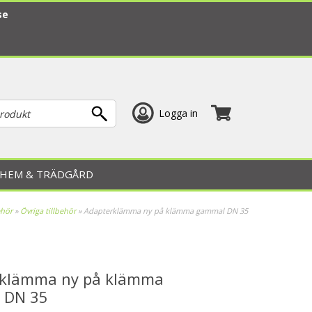
se
Logga in
HEM & TRÄDGÅRD
ehör
»
Övriga tillbehör
»
Adapterklämma ny på klämma gammal DN 35
rklämma ny på klämma
 DN 35