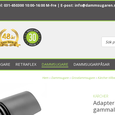
l: 031-650300 10:00-16:00 M-Fre | E-post:
info@dammsugaren.
GARE
RETRAFLEX
DAMMSUGARE
DAMMSUGARPÅSAR
Hem
»
Dammsugare
»
Grovdammsugare
»
Kärcher tillb
KÄRCHER
Adapte
gammal