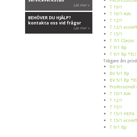
PROFESSION
Läs mer »
T 10/1
T 10/1 Adv
BEHÖVER DU HJÄLP?
T 12/1
kontakta oss vid frågor
T 12/1
eco!ef
Läs mer »
T 15/1
T 7/1 Classic
T 9/1 Bp
T 9/1 Bp *EU
Tidigare års prod
BV 5/1
BV 5/1 Bp
BV 5/1 Bp *E
Professionel
T 10/1 Adv
T 12/1
T 15/1
T 15/1 HEPA
T 15/1
eco!ef
T 9/1 Bp