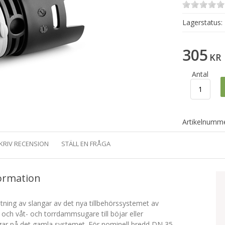
Lagerstatus:
305
KR
Antal
Artikelnumme
KRIV RECENSION
STÄLL EN FRÅGA
ormation
tning av slangar av det nya tillbehörssystemet av
ch våt- och torrdammsugare till böjar eller
gar på det gamla systemet. För nominell bredd DN 35.