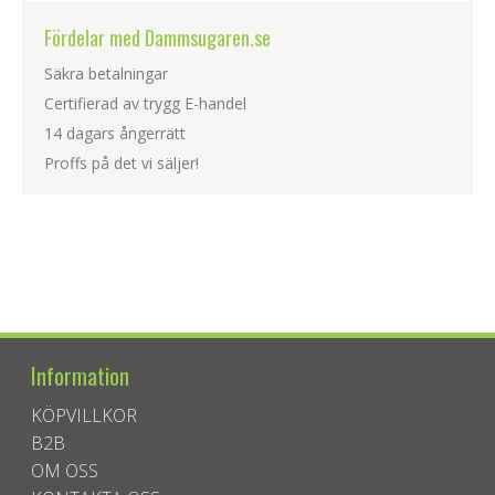
Fördelar med Dammsugaren.se
Säkra betalningar
Certifierad av trygg E-handel
14 dagars ångerrätt
Proffs på det vi säljer!
Information
KÖPVILLKOR
B2B
OM OSS