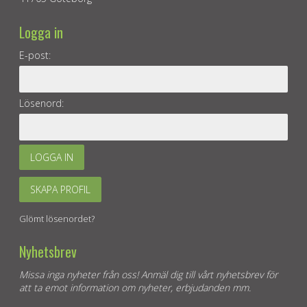
Logga in
E-post:
Lösenord:
LOGGA IN
SKAPA PROFIL
Glömt lösenordet?
Nyhetsbrev
Missa inga nyheter från oss! Anmäl dig till vårt nyhetsbrev för
att ta emot information om nyheter, erbjudanden mm.