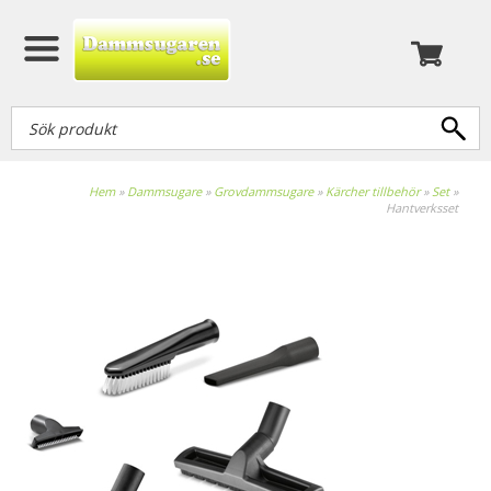
Hem
»
Dammsugare
»
Grovdammsugare
»
Kärcher tillbehör
»
Set
»
Hantverksset