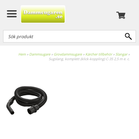
Hem
»
Dammsugare
»
Grovdammsugare
»
Kärcher tillbehör
»
Slangar
»
Sugslang, komplett (klick-koppling) C-35 2,5 m e. c.