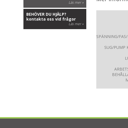
Läs mer »
BEHÖVER DU HJÄLP?
kontakta oss vid frågor
Läs mer »
SPÄNNING/FAS/
SUG/PUMP K
L
ARBET
BEHÅLL
M