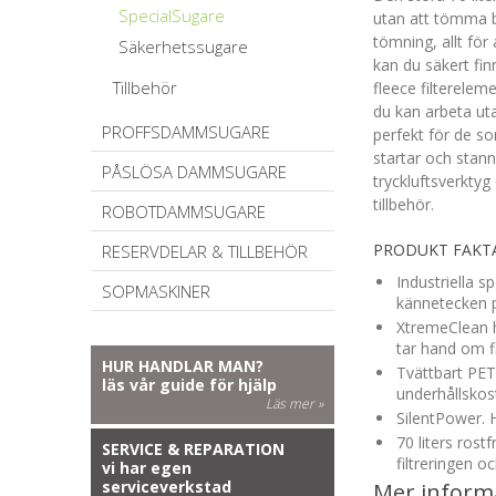
SpecialSugare
utan att tömma be
tömning, allt för
Säkerhetssugare
kan du säkert fi
Tillbehör
fleece filterelem
du kan arbeta ut
PROFFSDAMMSUGARE
perfekt för de s
startar och stan
PÅSLÖSA DAMMSUGARE
tryckluftsverktyg
tillbehör.
ROBOTDAMMSUGARE
PRODUKT FAKT
RESERVDELAR & TILLBEHÖR
Industriella s
SOPMASKINER
kännetecken 
XtremeClean h
tar hand om f
HUR HANDLAR MAN?
Tvättbart PET 
läs vår guide för hjälp
underhållskos
Läs mer »
SilentPower. 
70 liters rost
SERVICE & REPARATION
filtreringen oc
vi har egen
serviceverkstad
Mer inform