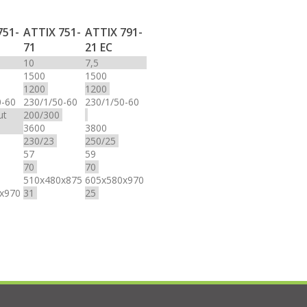
751-
ATTIX 751-
ATTIX 791-
71
21 EC
10
7,5
1500
1500
1200
1200
0-60
230/1/50-60
230/1/50-60
ut
200/300
3600
3800
230/23
250/25
57
59
70
70
510x480x875
605x580x970
0x970
31
25