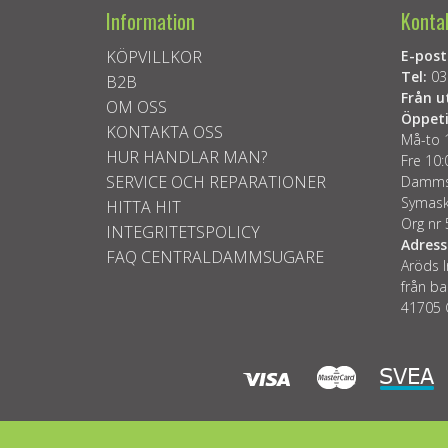
Information
Konta
KÖPVILLKOR
E-post
Tel:
03
B2B
Från u
OM OSS
Öppeti
KONTAKTA OSS
Må-to 
HUR HANDLAR MAN?
Fre 10:
SERVICE OCH REPARATIONER
Dammsu
Symask
HITTA HIT
Org nr
INTEGRITETSPOLICY
Adress
FAQ CENTRALDAMMSUGARE
Aröds I
från ba
41705 