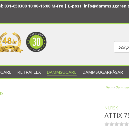
l: 031-650300 10:00-16:00 M-Fre | E-post:
info@dammsugaren.
GARE
RETRAFLEX
DAMMSUGARE
DAMMSUGARPÅSAR
Hem
»
Dammsu
NILFISK
ATTIX 7