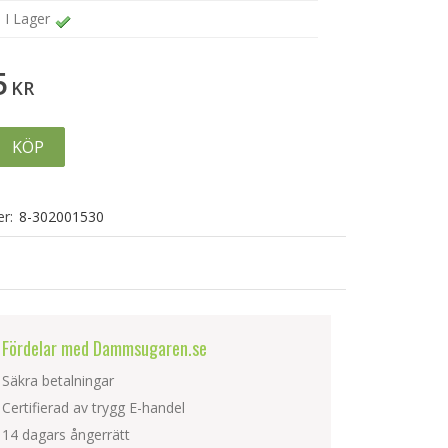
I Lager
5
KR
KÖP
r:
8-302001530
Fördelar med Dammsugaren.se
Säkra betalningar
Certifierad av trygg E-handel
14 dagars ångerrätt