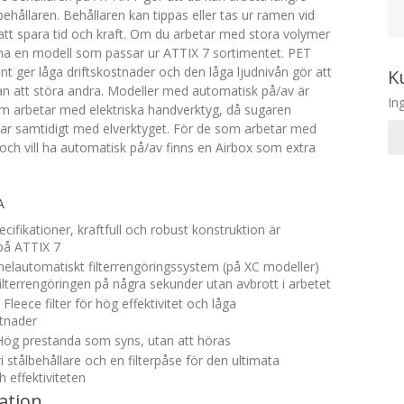
hållaren. Behållaren kan tippas eller tas ur ramen vid
 att spara tid och kraft. Om du arbetar med stora volymer
nna en modell som passar ur ATTIX 7 sortimentet. PET
ent ger låga driftskostnader och den låga ljudnivån gör att
K
an att störa andra. Modeller med automatisk på/av är
In
om arbetar med elektriska handverktyg, då sugaren
nar samtidigt med elverktyget. För de som arbetar med
 och vill ha automatisk på/av finns en Airbox som extra
A
pecifikationer, kraftfull och robust konstruktion är
på ATTIX 7
elautomatiskt filterrengöringssystem (på XC modeller)
ilterrengöringen på några sekunder utan avbrott i arbetet
Fleece filter för hög effektivitet och låga
tnader
Hög prestanda som syns, utan att höras
fri stålbehållare och en filterpåse för den ultimata
h effektiviteten
ation