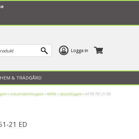
se
Logga in
HEM & TRÄDGÅRD
gare
»
Industridammsugare
»
Nilfisk
»
SpecialSugare
»
ATTIX 751-21 ED
51-21 ED