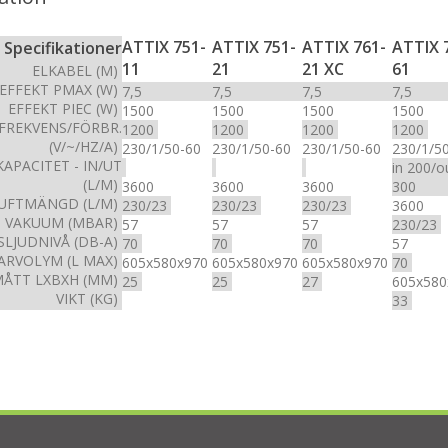
ATTIX 751-
ATTIX 751-
ATTIX 761-
ATTIX 
Specifikationer
11
21
21 XC
61
ELKABEL (M)
EFFEKT PMAX (W)
7,5
7,5
7,5
7,5
EFFEKT PIEC (W)
1500
1500
1500
1500
FREKVENS/FÖRBR.
1200
1200
1200
1200
(V/~/HZ/A)
230/1/50-60
230/1/50-60
230/1/50-60
230/1/5
APACITET - IN/UT
in 200/o
(L/M)
3600
3600
3600
300
UFTMÄNGD (L/M)
230/23
230/23
230/23
3600
VAKUUM (MBAR)
57
57
57
230/23
SLJUDNIVÅ (DB-A)
70
70
70
57
ARVOLYM (L MAX)
605x580x970
605x580x970
605x580x970
70
ÅTT LXBXH (MM)
25
25
27
605x58
VIKT (KG)
33