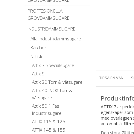
GROVDAMMSUGARE
PROFFESIONELLA
GROVDAMMSUGARE
INDUSTRIDAMMSUGARE
Alla industridammsugare
Kärcher
Nilfisk
Attix 7 Specialsugare
Attix 9
TIPSA EN VÄN
S
Attix 30 Torr & våtsugare
Attix 40 INOX Torr &
Produktinf
våtsugare
Attix 50 1 Fas
ATTIX 7 är perfe
egenskaper som f
Industrisugare
med överlägsen su
ATTIX 115 & 125
automatisk filtr
ATTIX 145 & 155
Den stora 70 lite