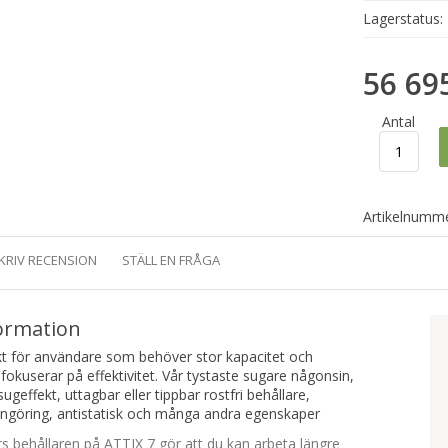
Lagerstatus:
56 69
Antal
Artikelnumme
KRIV RECENSION
STÄLL EN FRÅGA
ormation
kt för användare som behöver stor kapacitet och
okuserar på effektivitet. Vår tystaste sugare någonsin,
geffekt, uttagbar eller tippbar rostfri behållare,
rengöring, antistatisk och många andra egenskaper
rs behållaren på ATTIX 7 gör att du kan arbeta längre