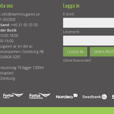
kta oss
Logga in
E-post:
:
info@dammsugaren.se
1-650300
tland:
+46 31 65 03 00
der Butik
Lösenord:
10:00-18:00
00-16:00
garen är en del av
insexperten i Göteborg AB
LOGGA IN
SKAPA PROF
 556804-9281
Glömt lösenordet?
ndustriväg 76 (ligger 1000m
ckaplan)
Göteborg