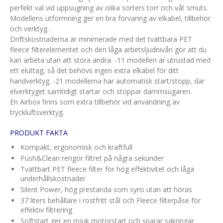
perfekt val vid uppsugning av olika sorters torr och våt smuts.
Modellens utformning ger en bra förvaring av elkabel, tillbehör
och verktyg.
Driftskostnaderna är minimerade med det tvättbara PET
fleece filterelementet och den låga arbetsljudnivån gör att du
kan arbeta utan att störa andra. -11 modellen är utrustad med
ett eluttag, så det behövs ingen extra elkabel för ditt
handverktyg. -21 modellerna har automatisk start/stopp, där
elverktyget samtidigt startar och stoppar dammsugaren.
En Airbox finns som extra tillbehör vid användning av
tryckluftsverktyg.
PRODUKT FAKTA
Kompakt, ergonomisk och kraftfull
Push&Clean rengör filtret på några sekunder
Tvättbart PET fleece filter för hög effektivitet och låga
underhållskostnader
Silent Power, hög prestanda som syns utan att höras
37 liters behållare i rostfritt stål och Fleece filterpåse för
effektiv filtrering
Softstart ger en mjuk motorstart och sparar säkringar