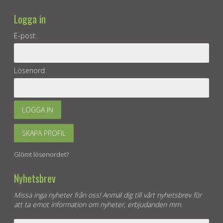
Logga in
E-post:
Lösenord:
LOGGA IN
SKAPA PROFIL
Glömt lösenordet?
Nyhetsbrev
Missa inga nyheter från oss! Anmäl dig till vårt nyhetsbrev för
att ta emot information om nyheter, erbjudanden mm.