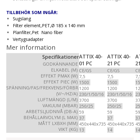
TILLBEHÖR SOM INGÅR:
Sugslang
Filter element,PET,Ø 185 x 140 mm
Planfilter,Pet Nano fiber
Vertygsadapter
Mer information
ATTIX 40-
ATTIX 40-
A
Specifikationer
01 PC
21 PC
2
GODKÄNNANDE
ELKABEL (M)
CE/GS
CE/GS
C
EFFEKT PMAX (W)
7,5
7,5
7
EFFEKT PIEC (W)
1500
1500
1
SPÄNNING/FAS/FREKVENS/FÖRBR.
1200
1200
1
(V/~/HZ/A)
230/1/50/16
230/1/50/16
2
LUFTMÄNGD (L/M)
3700
3700
3
VAKUUM (MBAR)
250/25
250/25
2
ARBETSLJUDNIVÅ (DB-A)
59
59
5
BEHÅLLARVOLYM (L MAX)
37
37
3
MÅTT LXBXH (MM)
450x440x735
450x440x735
4
VIKT (KG)
13
14
1