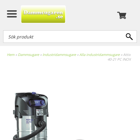
Hem
»
Dammsugare
»
Industridammsugare
»
Alla industridammsugare
»
Attix
40-21 PC INOX