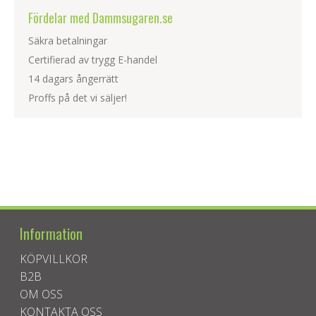
Fördelar med Dammsugaren.se
Säkra betalningar
Certifierad av trygg E-handel
14 dagars ångerrätt
Proffs på det vi säljer!
Information
KÖPVILLKOR
B2B
OM OSS
KONTAKTA OSS