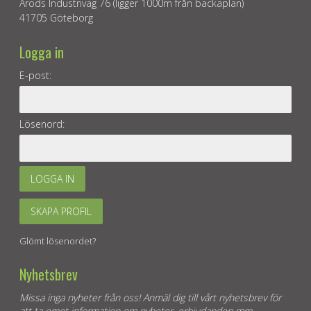
Aröds Industriväg 76 (ligger 1000m från backaplan)
41705 Göteborg
Logga in
E-post:
Lösenord:
LOGGA IN
SKAPA PROFIL
Glömt lösenordet?
Nyhetsbrev
Missa inga nyheter från oss! Anmäl dig till vårt nyhetsbrev för
att ta emot information om nyheter, erbjudanden mm.