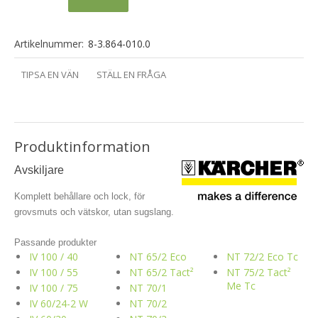
Artikelnummer:
8-3.864-010.0
TIPSA EN VÄN
STÄLL EN FRÅGA
Produktinformation
Avskiljare
Komplett behållare och lock, för
grovsmuts och vätskor, utan sugslang.
Passande produkter
IV 100 / 40
NT 65/2 Eco
NT 72/2 Eco Tc
IV 100 / 55
NT 65/2 Tact²
NT 75/2 Tact²
Me Tc
IV 100 / 75
NT 70/1
IV 60/24-2 W
NT 70/2