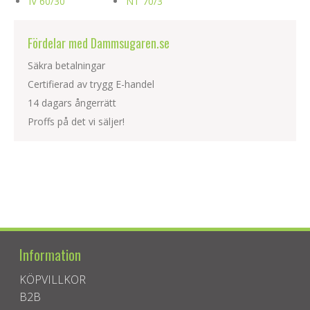
IV 60/30
NT 70/3
Fördelar med Dammsugaren.se
Säkra betalningar
Certifierad av trygg E-handel
14 dagars ångerrätt
Proffs på det vi säljer!
Information
KÖPVILLKOR
B2B