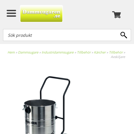
Hem
»
Dammsugare
»
Industridammsugare
»
Tillbehör
»
Kärcher
»
Tillbehör
»
Avskiljare