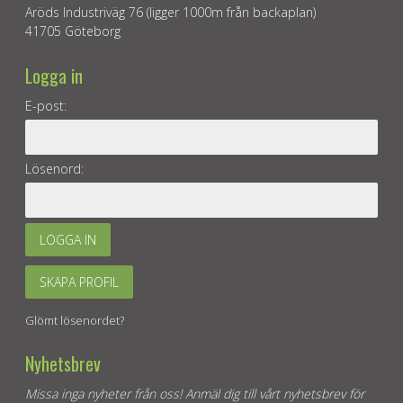
Aröds Industriväg 76 (ligger 1000m från backaplan)
41705 Göteborg
Logga in
E-post:
Lösenord:
LOGGA IN
SKAPA PROFIL
Glömt lösenordet?
Nyhetsbrev
Missa inga nyheter från oss! Anmäl dig till vårt nyhetsbrev för