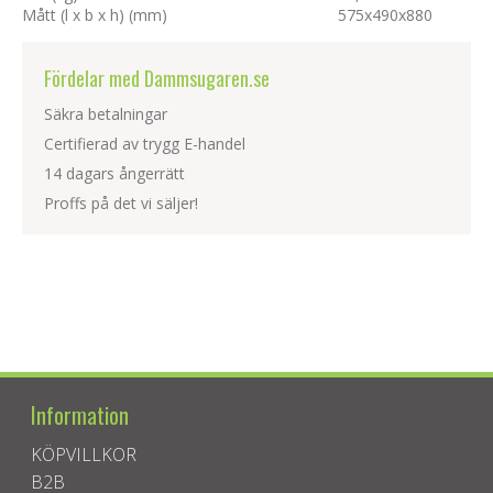
Mått (l x b x h) (mm)
575
x
490
x
880
Fördelar med Dammsugaren.se
Säkra betalningar
Certifierad av trygg E-handel
14 dagars ångerrätt
Proffs på det vi säljer!
Information
KÖPVILLKOR
B2B