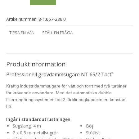
Artikelnummer:
8-1.667-286.0
TIPSA EN VÄN
STÄLL EN FRÅGA
Produktinformation
Professionell grovdammsugare NT 65/2 Tact²
Kraftig industridammsugare för vått och torrt med två turbiner
för krävande användare. Med det automatiska dubbla
filterrengöringssystemet Tact2 förblir sugkapaciteten konstant
hö.
Ingår i standardutrustningen
Sugslang, 4 m
Böj
2 x 0,5 m metallsugrör
Stötlist