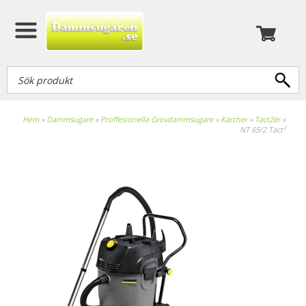
Hem
»
Dammsugare
»
Proffesionella Grovdammsugare
»
Kärcher
»
Tact2ér
»
NT 65/2 Tact²