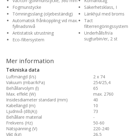
Våt/torr-golvmunstycke, 360 mm
Körhandtag
Fogmunstycke
Säkerhetsklass, I
Tömningsslang (oljebeständig)
Länkhjul med broms
Automatisk frånkoppling vid max.
Tact
fyllnadsnivå
filterrengöringssystem
Antistatisk utrustning
Underhållsfri/a
sugturbin/er, 2 st
Eco-filtersystem
Mer information
Tekniska data
Luftmängd (l/s)
2 x 74
Vakuum (mbar/kPa)
254
/
25,4
Behållarvolym (l)
65
Max. effekt (W)
max. 2760
Insidesdiameter standard (mm)
40
Kabellängd (m)
10
Ljudnivå (dB(A))
73
Behållare material
-
Frekvens (Hz)
50
-
60
Nätspänning (V)
220
-
240
Vikt (kg)
26,5