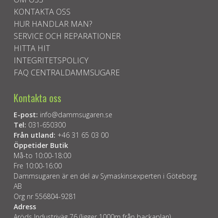
KONTAKTA OSS
HUR HANDLAR MAN?
SERVICE OCH REPARATIONER
HITTA HIT
INTEGRITETSPOLICY
FAQ CENTRALDAMMSUGARE
Kontakta oss
E-post:
info@dammsugaren.se
Tel:
031-650300
Från utland:
+46 31 65 03 00
Öppetider Butik
Må-to 10:00-18:00
Fre 10:00-16:00
Dammsugaren är en del av Symaskinsexperten i Göteborg
AB
Org nr 556804-9281
Adress
Aröds Industriväg 76 (ligger 1000m från backaplan)