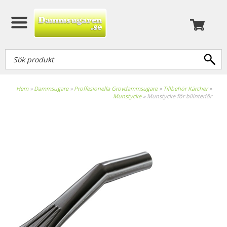
Hem
»
Dammsugare
»
Proffesionella Grovdammsugare
»
Tillbehör Kärcher
»
Munstycke
»
Munstycke för bilinteriör