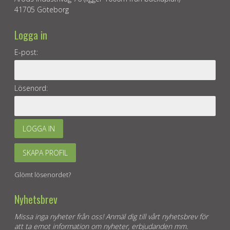
41705 Göteborg
Logga in
E-post:
Lösenord:
LOGGA IN
SKAPA PROFIL
Glömt lösenordet?
Nyhetsbrev
Missa inga nyheter från oss! Anmäl dig till vårt nyhetsbrev för
att ta emot information om nyheter, erbjudanden mm.