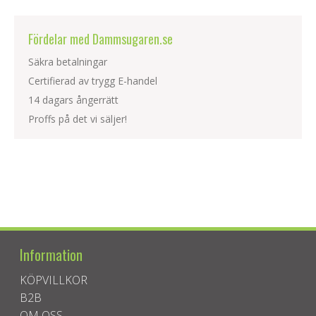
Fördelar med Dammsugaren.se
Säkra betalningar
Certifierad av trygg E-handel
14 dagars ångerrätt
Proffs på det vi säljer!
Information
KÖPVILLKOR
B2B
OM OSS