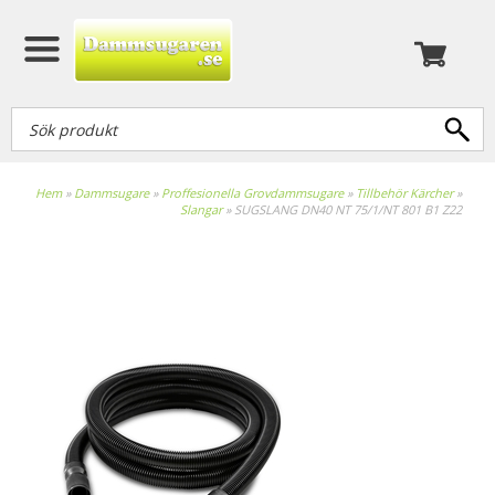
Hem
»
Dammsugare
»
Proffesionella Grovdammsugare
»
Tillbehör Kärcher
»
Slangar
»
SUGSLANG DN40 NT 75/1/NT 801 B1 Z22