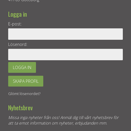
Logga in
E-post:
Lösenord:
LOGGA IN
SKAPA PROFIL
Glömt lösenordet?
Nyhetsbrev
Missa inga nyheter från oss! Anmäl dig till vårt nyhetsbrev för
att ta emot information om nyheter, erbjudanden mm.