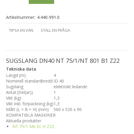
Artikelnummer:
4.440-991.0
TIPSA EN VÄN
STÄLL EN FRÅGA
SUGSLANG DN40 NT 75/1/NT 801 B1 Z22
Tekniska data
Längd (m)
4
Nominell standardbredd
ID 40
Sugslang
elektriskt ledande
Antal (Del(ar))
1
Vikt (kg)
1,3
Vikt inkl. förpackning (kg)
1,3
Mått (L × B × H) (mm)
560 x 520 x 90
KOMPATIBLA MASKINER
Aktuella produkter
NT 75/1 Me Ec H Z22