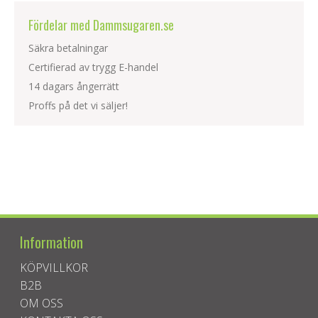
Fördelar med Dammsugaren.se
Säkra betalningar
Certifierad av trygg E-handel
14 dagars ångerrätt
Proffs på det vi säljer!
Information
KÖPVILLKOR
B2B
OM OSS