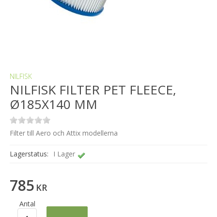
NILFISK
NILFISK FILTER PET FLEECE,
Ø185X140 MM
Filter till Aero och Attix modellerna
Lagerstatus:
I Lager
785
KR
Antal