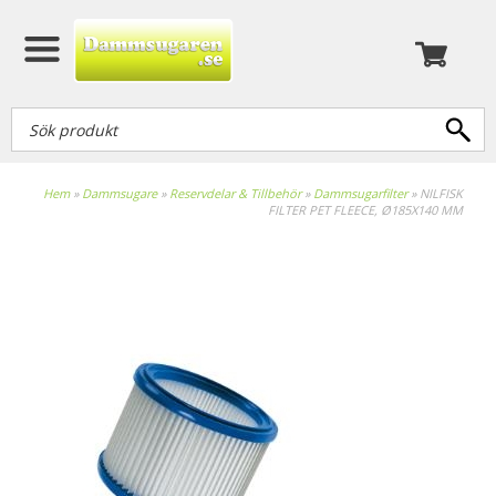
Hem
»
Dammsugare
»
Reservdelar & Tillbehör
»
Dammsugarfilter
»
NILFISK
FILTER PET FLEECE, Ø185X140 MM