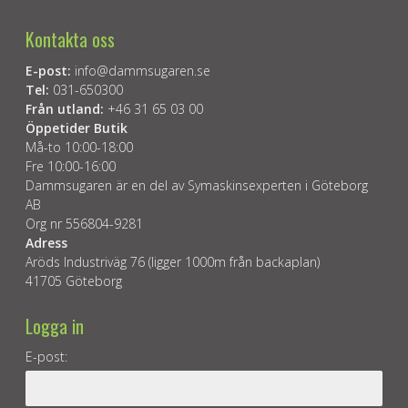
Kontakta oss
E-post:
info@dammsugaren.se
Tel:
031-650300
Från utland:
+46 31 65 03 00
Öppetider Butik
Må-to 10:00-18:00
Fre 10:00-16:00
Dammsugaren är en del av Symaskinsexperten i Göteborg
AB
Org nr 556804-9281
Adress
Aröds Industriväg 76 (ligger 1000m från backaplan)
41705 Göteborg
Logga in
E-post: