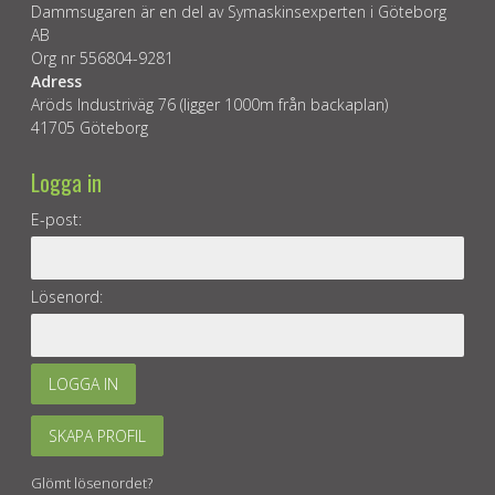
Dammsugaren är en del av Symaskinsexperten i Göteborg
AB
Org nr 556804-9281
Adress
Aröds Industriväg 76 (ligger 1000m från backaplan)
41705 Göteborg
Logga in
E-post:
Lösenord:
LOGGA IN
SKAPA PROFIL
Glömt lösenordet?